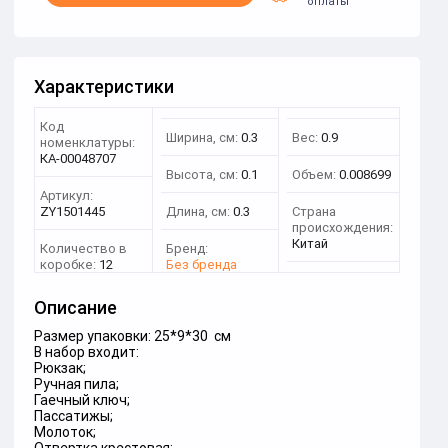
оплаты
Характеристики
Код
Ширина, см:
0.3
Вес:
0.9
номенклатуры:
КА-00048707
Высота, см:
0.1
Объем:
0.008699
Артикул:
ZY1501445
Длина, см:
0.3
Страна
происхождения:
Китай
Количество в
Бренд:
коробке:
12
Без бренда
Описание
Размер упаковки: 25*9*30 см
В набор входит:
Рюкзак;
Ручная пила;
Гаечный ключ;
Пассатижы;
Молоток;