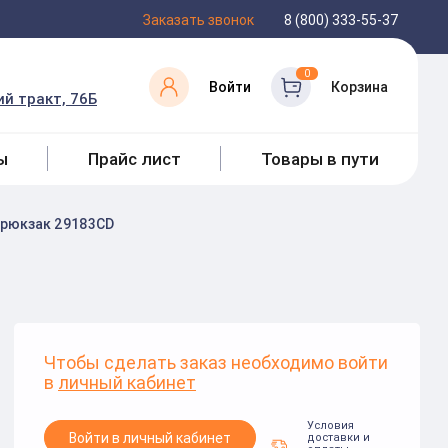
Заказать звонок
8 (800) 333-55-37
0
Войти
Корзина
й тракт, 76Б
ы
Прайс лист
Товары в пути
 рюкзак 29183CD
Чтобы сделать заказ необходимо войти
в
личный кабинет
Условия
Войти в личный кабинет
доставки и