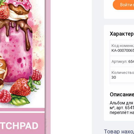
Войти 
Характер
Код номенк
КА-0007006
Артикул:
65
Количество
30
Описани
Альбом для 
м², арт. 65
переплёт на
Товар нахо