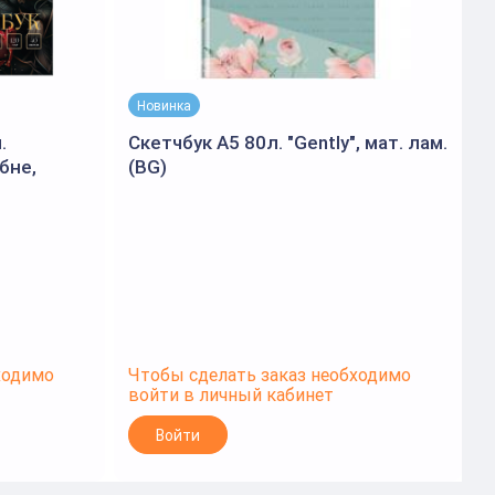
Новинка
.
Скетчбук А5 80л. "Gently", мат. лам.
бне,
(BG)
м
.фольгой,
в
ходимо
Чтобы сделать заказ необходимо
Ч
войти в личный кабинет
в
Войти