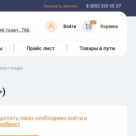
Заказать звонок
8 (800) 333-55-37
0
Войти
Корзина
й тракт, 76Б
ы
Прайс лист
Товары в пути
 скетчпады
+)
делать заказ необходимо войти в
кабинет