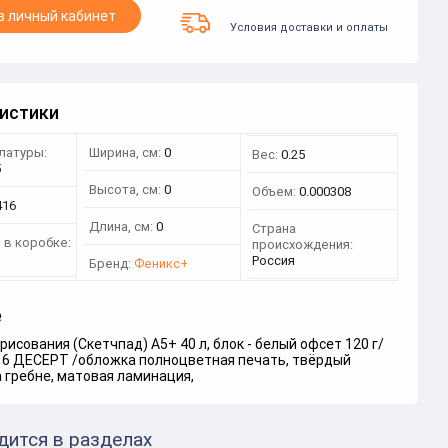
в личный кабинет
Условия доставки и оплаты
истики
латуры:
Ширина, см:
0
Вес:
0.25
5
Высота, см:
0
Объем:
0.000308
416
Длина, см:
0
Страна
 в коробке:
происхождения:
Россия
Бренд:
Феникс+
е
рисования (Скетчпад) А5+ 40 л, блок - белый офсет 120 г/
416 ДЕСЕРТ /обложка полноцветная печать, твёрдый
 гребне, матовая ламинация,
дится в разделах