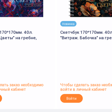
Новинка
170*170мм. 40л.
Скетчбук 170*170мм. 40л
Цветы" на гребне,
"Витраж. Бабочка" на гре
ламинация, отд.фольгой,
матовая ламинация, отд
BG)
120г/м2 (BG)
лать заказ необходимо
Чтобы сделать заказ необ
ичный кабинет
войти в личный кабинет
Войти