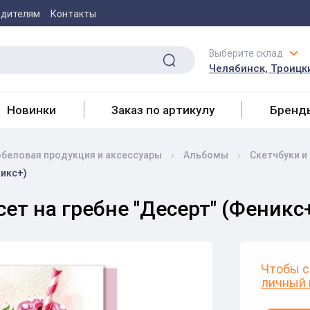
одителям
Контакты
Выберите склад
Челябинск, Троицки
Новинки
Заказ по артикулу
Бренд
беловая продукция и аксесcуары
Альбомы
Скетчбуки и
никс+)
ет на гребне "Десерт" (Феникс
Чтобы с
личный 