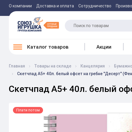
О компании
Доставка и оплата
Сотрудничество
Произв
Каталог товаров
Акции
Главная
Товары на складе
Канцелярия
Бумажно
Скетчпад А5+ 40л. белый офсет на гребне "Десерт" (Фе
Скетчпад А5+ 40л. белый офс
Плати потом