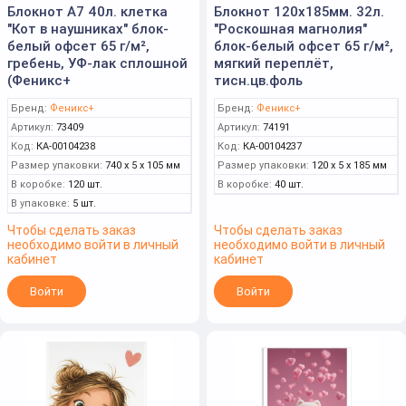
Блокнот А7 40л. клетка
Блокнот 120х185мм. 32л.
"Кот в наушниках" блок-
"Роскошная магнолия"
белый офсет 65 г/м²,
блок-белый офсет 65 г/м²,
гребень, УФ-лак сплошной
мягкий переплёт,
(Феникс+
тисн.цв.фоль
Бренд:
Феникс+
Бренд:
Феникс+
Артикул:
73409
Артикул:
74191
Код:
КА-00104238
Код:
КА-00104237
Размер упаковки:
740 x 5 x 105 мм
Размер упаковки:
120 x 5 x 185 мм
В коробке:
120 шт.
В коробке:
40 шт.
В упаковке:
5 шт.
Чтобы сделать заказ
Чтобы сделать заказ
необходимо войти в личный
необходимо войти в личный
кабинет
кабинет
Войти
Войти