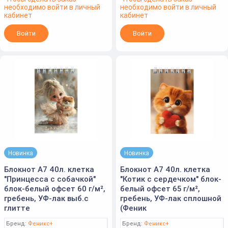
необходимо войти в личный
необходимо войти в личный
кабинет
кабинет
Войти
Войти
Новинка
Новинка
Блокнот А7 40л. клетка
Блокнот А7 40л. клетка
"Принцесса с собачкой"
"Котик с сердечком" блок-
блок-белый офсет 60 г/м²,
белый офсет 65 г/м²,
гребень, УФ-лак выб.с
гребень, УФ-лак сплошной
глитте
(Феник
Бренд:
Феникс+
Бренд:
Феникс+