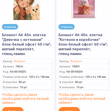
Новинка
Новинка
Блокнот А6 40л. клетка
Блокнот А6 40л. клетка
"Девочка с котенком"
"Котенок в коробочке"
блок-белый офсет 60 г/м²,
блок-белый офсет 60 г/м²,
мягкий переплёт,
мягкий переплёт,
глянц.ламин.
глянц.ламин.
Бренд:
Феникс+
Бренд:
Феникс+
Артикул:
74616
Артикул:
74039
Код:
КА-00104235
Код:
КА-00104234
Размер упаковки:
105 x 5 x 148 мм
Размер упаковки:
105 x 5 x 148 мм
В коробке:
80 шт.
В коробке:
80 шт.
В упаковке:
10 шт.
В упаковке:
10 шт.
Чтобы сделать заказ
Чтобы сделать заказ
необходимо войти в личный
необходимо войти в личный
кабинет
кабинет