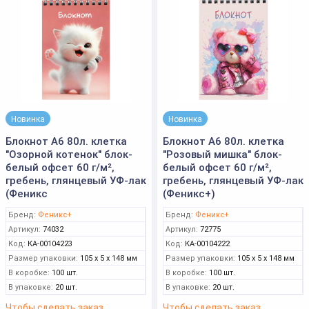
Новинка
Новинка
Блокнот А6 80л. клетка
Блокнот А6 80л. клетка
"Озорной котенок" блок-
"Розовый мишка" блок-
белый офсет 60 г/м²,
белый офсет 60 г/м²,
гребень, глянцевый УФ-лак
гребень, глянцевый УФ-лак
(Феникс
(Феникс+)
Бренд:
Феникс+
Бренд:
Феникс+
Артикул:
74032
Артикул:
72775
Код:
КА-00104223
Код:
КА-00104222
Размер упаковки:
105 x 5 x 148 мм
Размер упаковки:
105 x 5 x 148 мм
В коробке:
100 шт.
В коробке:
100 шт.
В упаковке:
20 шт.
В упаковке:
20 шт.
Чтобы сделать заказ
Чтобы сделать заказ