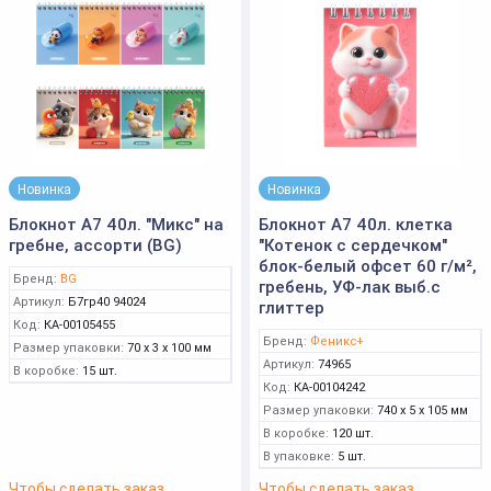
Новинка
Новинка
Блокнот А7 40л. "Микс" на
Блокнот А7 40л. клетка
гребне, ассорти (BG)
"Котенок с сердечком"
блок-белый офсет 60 г/м²,
Бренд:
BG
гребень, УФ-лак выб.с
Артикул:
Б7гр40 94024
глиттер
Код:
КА-00105455
Бренд:
Феникс+
Размер упаковки:
70 x 3 x 100 мм
Артикул:
74965
В коробке:
15 шт.
Код:
КА-00104242
Размер упаковки:
740 x 5 x 105 мм
В коробке:
120 шт.
В упаковке:
5 шт.
Чтобы сделать заказ
Чтобы сделать заказ