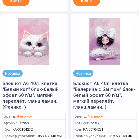
Войти
Войти
Новинка
Новинка
Блокнот А6 40л. клетка
Блокнот А6 40л. клетка
"Белый кот" блок-белый
"Балерина с бантом" блок-
офсет 60 г/м², мягкий
белый офсет 60 г/м²,
переплёт, глянц.ламин.
мягкий переплёт,
(Феникс+)
глянц.ламин. (
Бренд:
Феникс+
Бренд:
Феникс+
Артикул:
72948
Артикул:
72947
Код:
КА-00104232
Код:
КА-00104231
Размер упаковки:
105 x 5 x 148 мм
Размер упаковки:
105 x 5 x 148 мм