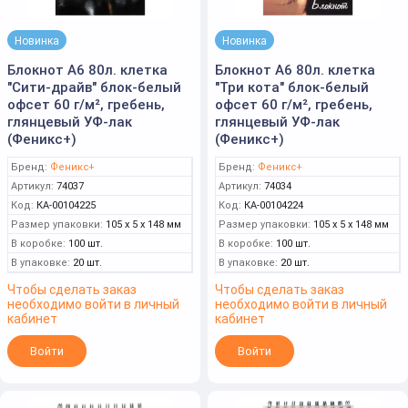
Новинка
Новинка
Блокнот А6 80л. клетка
Блокнот А6 80л. клетка
"Сити-драйв" блок-белый
"Три кота" блок-белый
офсет 60 г/м², гребень,
офсет 60 г/м², гребень,
глянцевый УФ-лак
глянцевый УФ-лак
(Феникс+)
(Феникс+)
Бренд:
Феникс+
Бренд:
Феникс+
Артикул:
74037
Артикул:
74034
Код:
КА-00104225
Код:
КА-00104224
Размер упаковки:
105 x 5 x 148 мм
Размер упаковки:
105 x 5 x 148 мм
В коробке:
100 шт.
В коробке:
100 шт.
В упаковке:
20 шт.
В упаковке:
20 шт.
Чтобы сделать заказ
Чтобы сделать заказ
необходимо войти в личный
необходимо войти в личный
кабинет
кабинет
Войти
Войти