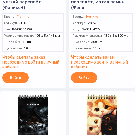
мягкий переплёт
переплёт, матов.ламин.
(Феникс+)
(Фени
Бренд:
Феникс+
Бренд:
Феникс+
Артикул:
71603
Артикул:
72652
Код:
КА-00104229
Код:
КА-00104227
Размер упаковки:
105 x 5 x 148 мм
Размер упаковки:
130 x 5 x 120 мм
В коробке:
80 шт.
В коробке:
300 шт.
В упаковке:
10 шт.
В упаковке:
10 шт.
Чтобы сделать заказ
Чтобы сделать заказ
необходимо войти в личный
необходимо войти в личный
кабинет
кабинет
Войти
Войти