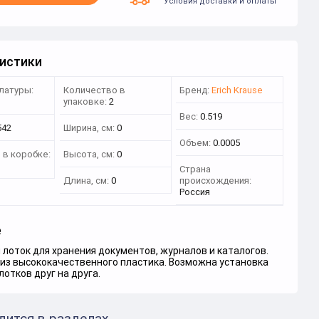
Условия доставки и оплаты
истики
латуры:
Количество в
Бренд:
Erich Krause
3
упаковке:
2
Вес:
0.519
542
Ширина, см:
0
Объем:
0.0005
 в коробке:
Высота, см:
0
Страна
Длина, см:
0
происхождения:
Россия
е
лоток для хранения документов, журналов и каталогов.
 из высококачественного пластика. Возможна установка
лотков друг на друга.
дится в разделах