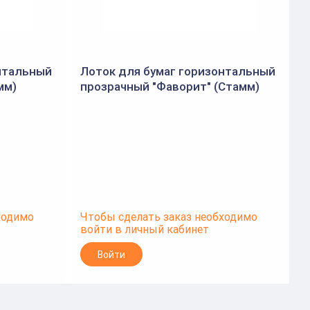
нтальный
Лоток для бумаг горизонтальный
мм)
прозрачный "Фаворит" (Стамм)
ходимо
Чтобы сделать заказ необходимо
Ч
войти в личный кабинет
в
Войти