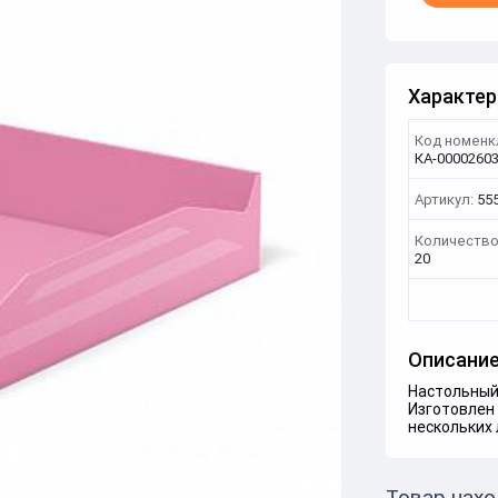
Характер
Код номенк
КА-0000260
Артикул:
55
Количество
20
Описани
Настольный 
Изготовлен
нескольких 
Товар нахо