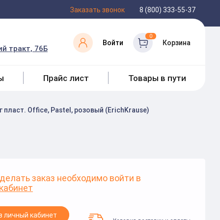
Заказать звонок
8 (800) 333-55-37
0
Войти
Корзина
й тракт, 76Б
ы
Прайс лист
Товары в пути
пласт. Office, Pastel, розовый (ErichKrause)
делать заказ необходимо войти в
кабинет
в личный кабинет