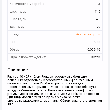
Количество в коробке:
3
Ширина, см:
41.5
Высота, см:
4.5
Длина, см:
29
Бренд:
Академия Групп
Вес:
0.38
Объем:
0.005416
Страна происхождения:
Китай
Описание
Размер 40 х 27 х 12 см. Рюкзак городской с большим
основным отделением и вместительным фронтальным
карманом на молнии. По бокам расположены два
дополнительных кармашка. Уплотненная спинка обтянута
воздухообменной сеткой. Лямки анатомической формы
регулируются по длине, обтянуты воздухообменной сеткой.
Для видимости в темное время рюкзак снабжен
светоотражающими элементами. Объем главного отделения
13 л.