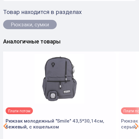
Товар находится в разделах
Рюкзаки, сумки
Аналогичные товары
Плати потом
Плати п
Рюкзак молодежный "Smile" 43,5*30,14см,
Рюкзак 
бежевый, с кошельком
серый,