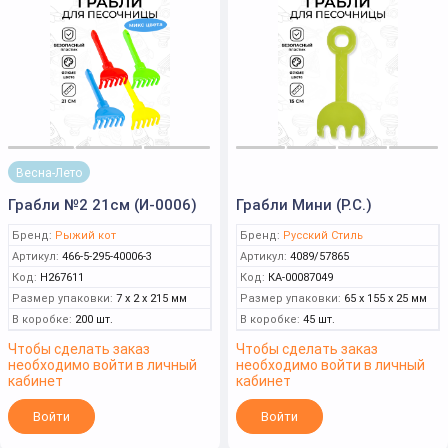
Весна-Лето
Грабли №2 21см (И-0006)
Грабли Мини (Р.С.)
Бренд:
Рыжий кот
Бренд:
Русский Стиль
Артикул:
466-5-295-40006-3
Артикул:
4089/57865
Код:
Н267611
Код:
КА-00087049
Размер упаковки:
7 x 2 x 215 мм
Размер упаковки:
65 x 155 x 25 мм
В коробке:
200 шт.
В коробке:
45 шт.
Чтобы сделать заказ
Чтобы сделать заказ
необходимо войти в личный
необходимо войти в личный
кабинет
кабинет
Войти
Войти