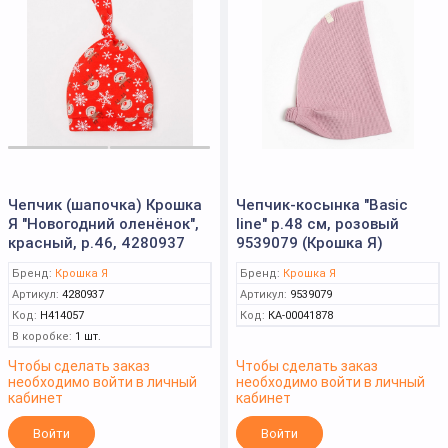
Чепчик (шапочка) Крошка
Чепчик-косынка "Basic
Я "Новогодний оленёнок",
line" р.48 см, розовый
красный, р.46, 4280937
9539079 (Крошка Я)
Бренд:
Крошка Я
Бренд:
Крошка Я
Артикул:
4280937
Артикул:
9539079
Код:
Н414057
Код:
КА-00041878
В коробке:
1 шт.
Чтобы сделать заказ
Чтобы сделать заказ
необходимо войти в личный
необходимо войти в личный
кабинет
кабинет
Войти
Войти