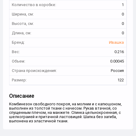
Количество в коробке:
1
Ширина, см:
0
Высота, см:
0
Длина, см:
0
Бренд:
Ивашка
Вес:
0.216
Объем:
0.00045
Страна происхождения:
Россия
Размер:
122
Описание
Комбинезон свободного покроя, на молнии и с капюшоном,
выполнен из толстой ткани с начесом. Рукав втачной, со
спущенным плечом, на манжете. Спинка цельнокроенная, с
шелкограией и притачной ластовицей. Шапка без загиба,
выпонена из эластичной ткани.