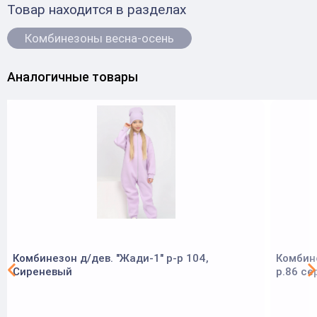
Товар находится в разделах
Комбинезоны весна-осень
Аналогичные товары
Комбинезон д/дев. "Жади-1" р-р 104,
Комбин
Сиреневый
р.86 се