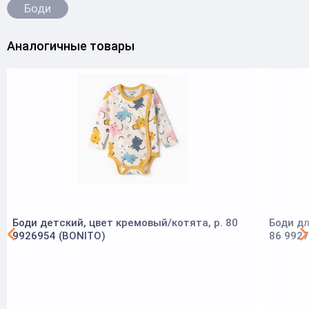
Боди
Аналогичные товары
Боди детский, цвет кремовый/котята, р. 80
Боди дл
9926954 (BONITO)
86 9927