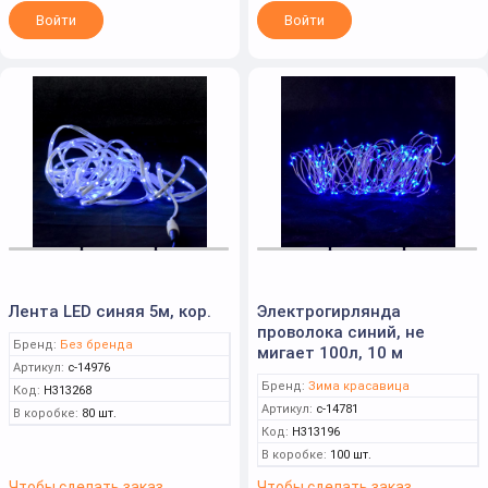
Войти
Войти
Лента LED синяя 5м, кор.
Электрогирлянда
проволока синий, не
Бренд:
Без бренда
мигает 100л, 10 м
Артикул:
c-14976
Бренд:
Зима красавица
Код:
Н313268
Артикул:
c-14781
В коробке:
80 шт.
Код:
Н313196
В коробке:
100 шт.
Чтобы сделать заказ
Чтобы сделать заказ