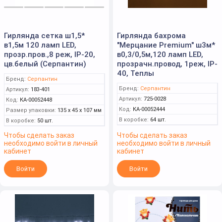
Гирлянда сетка ш1,5*
Гирлянда бахрома
в1,5м 120 ламп LED,
"Мерцание Premium" ш3м*
прозр.пров.,8 реж, IP-20,
в0,3/0,5м,120 ламп LED,
цв.белый (Серпантин)
прозрачн.провод, 1реж, IP-
40, Теплы
Бренд:
Серпантин
Бренд:
Серпантин
Артикул:
183-401
Артикул:
725-0028
Код:
КА-00052448
Код:
КА-00052444
Размер упаковки:
135 x 45 x 107 мм
В коробке:
64 шт.
В коробке:
50 шт.
Чтобы сделать заказ
Чтобы сделать заказ
необходимо войти в личный
необходимо войти в личный
кабинет
кабинет
Войти
Войти