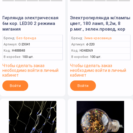
Гирлянда электрическая
Электрогирлянда м/лампы
6м кор. LED30 2 режима
цвет, 180 ламп, 8,2м, 8
мигания
р.миг., зелен.провод, кор
Бренд:
Без бренда
Бренд:
Зима красавица
Артикул:
C-23041
Артикул:
d-220
Код:
Н488848
Код:
Н348369
В коробке:
100 шт.
В коробке:
100 шт.
Чтобы сделать заказ
Чтобы сделать заказ
необходимо войти в личный
необходимо войти в личный
кабинет
кабинет
Войти
Войти