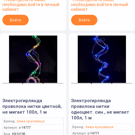
необходимо войти в личный
необходимо войти в личный
кабинет
кабинет
Войти
Войти
Электрогирлянда
Электрогирлянда
проволока нитки цветной,
проволока нитки
не мигает 100л, 1 м
одноцвет. син., не мигает
100л, 1 м
Бренд:
Зима красавица
Бренд:
Зима красавица
Артикул:
c-14777
Артикул:
c-14771
Код:
Н313193