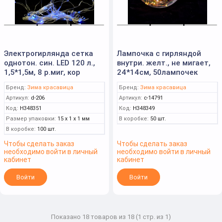
Электрогирлянда сетка
Лампочка с гирляндой
однотон. син. LED 120 л.,
внутри. желт., не мигает,
1,5*1,5м, 8 р.миг, кор
24*14см, 50лампочек
Бренд:
Зима красавица
Бренд:
Зима красавица
Артикул:
d-206
Артикул:
c-14791
Код:
Н348351
Код:
Н348349
Размер упаковки:
15 x 1 x 1 мм
В коробке:
50 шт.
В коробке:
100 шт.
Чтобы сделать заказ
Чтобы сделать заказ
необходимо войти в личный
необходимо войти в личный
кабинет
кабинет
Войти
Войти
Показано 18 товаров из 18 (1 стр. из 1)