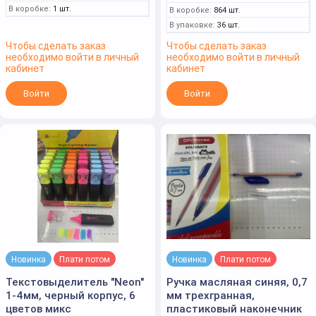
В коробке:
1 шт.
В коробке:
864 шт.
В упаковке:
36 шт.
Чтобы сделать заказ
Чтобы сделать заказ
необходимо войти в личный
необходимо войти в личный
кабинет
кабинет
Войти
Войти
Новинка
Плати потом
Новинка
Плати потом
Текстовыделитель "Neon"
Ручка масляная синяя, 0,7
1-4мм, черный корпус, 6
мм трехгранная,
цветов микс
пластиковый наконечник