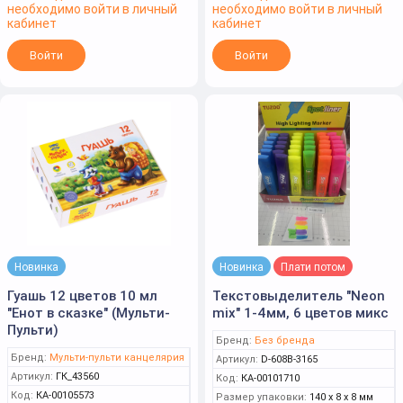
необходимо войти в личный
необходимо войти в личный
кабинет
кабинет
Войти
Войти
Новинка
Новинка
Плати потом
Гуашь 12 цветов 10 мл
Текстовыделитель "Neon
"Енот в сказке" (Мульти-
mix" 1-4мм, 6 цветов микс
Пульти)
Бренд:
Без бренда
Бренд:
Мульти-пульти канцелярия
Артикул:
D-608B-3165
Артикул:
ГК_43560
Код:
КА-00101710
Код:
КА-00105573
Размер упаковки:
140 x 8 x 8 мм