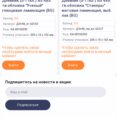
Дневник (5-11кл.) А5 48л.
Дневник (5-11кл.) А5 48л.
тв.обложка "Ученый"
тв.обложка "Стикеры"
глянцевая ламинация (BG)
матовая ламинация, выб.
лак (BG)
Бренд:
BG
Бренд:
BG
Артикул:
Д5т48_лг 62130
Артикул:
Д5т48_лм_вл 62137
Код:
КА-00105593
Код:
КА-00105592
Размер упаковки:
205 x 10 x 163 мм
Размер упаковки:
205 x 10 x 163 мм
Чтобы сделать заказ
Чтобы сделать заказ
необходимо войти в личный
необходимо войти в личный
кабинет
кабинет
Войти
Войти
Подпишитесь на новости и акции:
Подписаться