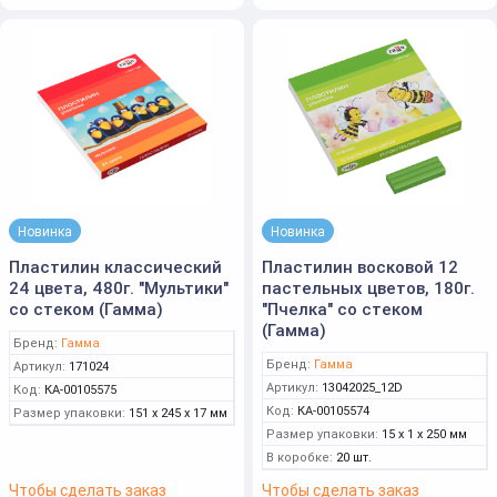
Новинка
Новинка
Пластилин классический
Пластилин восковой 12
24 цвета, 480г. "Мультики"
пастельных цветов, 180г.
со стеком (Гамма)
"Пчелка" со стеком
(Гамма)
Бренд:
Гамма
Бренд:
Гамма
Артикул:
171024
Артикул:
13042025_12D
Код:
КА-00105575
Код:
КА-00105574
Размер упаковки:
151 x 245 x 17 мм
Размер упаковки:
15 x 1 x 250 мм
В коробке:
20 шт.
Чтобы сделать заказ
Чтобы сделать заказ