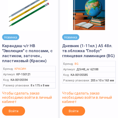
Новинка
Новинка
Карандаш ч/г HB
Дневник (1-11кл.) А5 48л.
"Эволюция" с полосами, с
тв.обложка "Глобус"
ластиком, заточен.,
глянцевая ламинация (BG)
пластиковый (Красин)
Бренд:
BG
Бренд:
КРАСИН
Артикул:
Д5т48_лг 62188
Артикул:
КР-150121
Код:
КА-00105585
Код:
КА-00105594
Размер упаковки:
205 x 10 x 163 мм
Размер упаковки:
8 x 175 x 8 мм
Чтобы сделать заказ
Чтобы сделать заказ
необходимо войти в личный
необходимо войти в личный
кабинет
кабинет
Войти
Войти