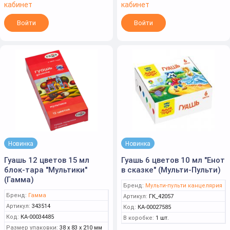
кабинет
кабинет
Войти
Войти
Новинка
Новинка
Гуашь 12 цветов 15 мл
Гуашь 6 цветов 10 мл "Енот
блок-тара "Мультики"
в сказке" (Мульти-Пульти)
(Гамма)
Бренд:
Мульти-пульти канцелярия
Бренд:
Гамма
Артикул:
ГК_42057
Артикул:
343514
Код:
КА-00027585
Код:
КА-00034485
В коробке:
1 шт.
Размер упаковки:
38 x 83 x 210 мм