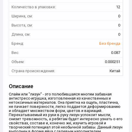
Количество в упаковке:
12
Ширина, см:
0
Высота, см:
0
Длина, см:
0
Бренд:
Без бренда
Вес:
0.087
Объем:
0.000251
Страна происхождения:
Китай
Описание
Слайм или "лизун" - это полюбившаяся многим забавная
антистресс-игрушка, изготовленная из качественных и
нетоксичных материалов. Она приятна на ощупь, пластична,
не пачкает поверхности, легко поддается деформированию
и обладает множеством форм, цветов и вариаций.
Перекатываемый из руки в руку лизун успокоит мысли,
снизит тревожность, а ребятам будет интересно узнать о его
свойствах, составе и, конечно же, изучить игровой и
творческий потенциал этой необычной забавы. Данный лизун
выполнен в форме яйца с гелевым наполнителем.