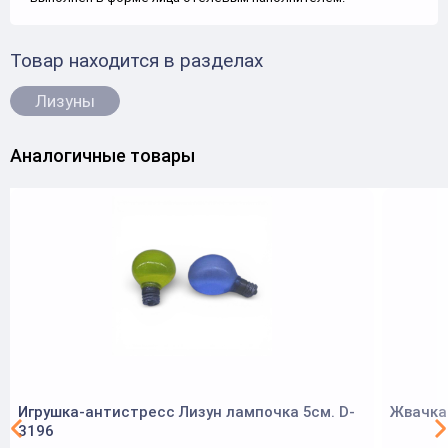
Товар находится в разделах
Лизуны
Аналогичные товары
Игрушка-антистресс Лизун лампочка 5см. D-
Жвачка 
3196