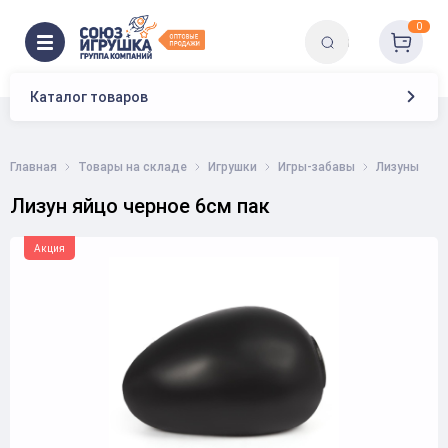
0
Каталог товаров
Главная
Товары на складе
Игрушки
Игры-забавы
Лизуны
Лизун яйцо черное 6см пак
Акция