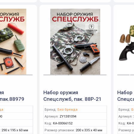
ия
Набор оружия
Набор
пак.88979
Спецслужб, пак. 88P-21
Спецсл
да
Бренд:
Без бренда
Бренд:
Б
90
Артикул:
ZY1381094
Артикул:
Код:
КА-00066152
Код:
КА-0
:
290 x 195 x 60 мм
Размер упаковки:
200 x 335 x 40 мм
Размер у