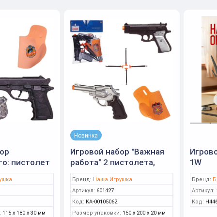
Новинка
бор
Игровой набор "Важная
Игрово
о: пистолет
работа" 2 пистолета,
1W
исток, жетон,
кобура, 4 пули на
ушка
Бренд:
Наша Игрушка
Бренд:
Б
присосках, PT-01764
Артикул:
601427
Артикул:
Код:
КА-00105062
Код:
Н44
:
115 x 180 x 30 мм
Размер упаковки:
150 x 200 x 20 мм