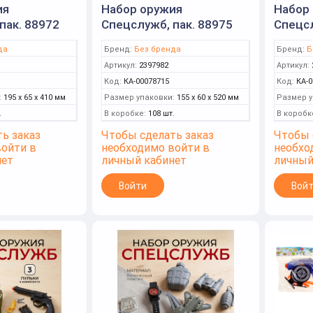
ия
Набор оружия
Набор
пак. 88972
Спецслужб, пак. 88975
Спецсл
да
Бренд:
Без бренда
Бренд:
Б
Артикул:
2397982
Артикул:
Код:
КА-00078715
Код:
КА-0
:
195 x 65 x 410 мм
Размер упаковки:
155 x 60 x 520 мм
Размер у
.
В коробке:
108 шт.
В коробк
ь заказ
Чтобы сделать заказ
Чтобы 
войти в
необходимо войти в
необхо
нет
личный кабинет
личный
Войти
Вой