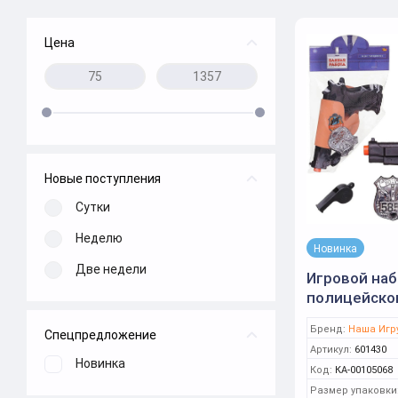
Цена
Новые поступления
Сутки
Неделю
Новинка
Две недели
Игровой на
полицейског
в кобуре, св
Бренд:
Наша Игр
Спецпредложение
PT-01838
Артикул:
601430
Новинка
Код:
КА-00105068
Размер упаковки