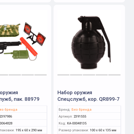
 оружия
Набор оружия
ужб, пак. 88979
Спецслужб, кор. QR899-7
ез бренда
Бренд:
Без бренда
2397986
Артикул:
2391555
0064828
Код:
КА-00048135
паковки:
195 x 60 x 290 мм
Размер упаковки:
100 x 60 x 135 мм