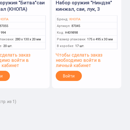
оружия "Битва"саи
Набор оружия "Ниндзя"
жал (КНОПА)
кинжал, саи, лук, 3
стрелы (КНОПА)
НОПА
Бренд:
КНОПА
87055
Артикул:
87045
1994
Код:
Н439898
паковки:
280 x 130 x 20 мм
Размер упаковки:
175 x 495 x 30 мм
е:
20 шт.
В коробке:
17 шт.
сделать заказ
Чтобы сделать заказ
димо войти в
необходимо войти в
 кабинет
личный кабинет
ти
Войти
тр. из 1)