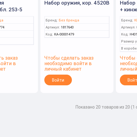
ия
Набор оружия, кор. 4520B
Набор 
бл. 253-5
+ кин
да
Бренд:
Без бренда
Бренд:
К
774
Артикул:
1817643
Артикул:
Код:
КА-00001479
Код:
Н43
Размер у
В коробк
ь заказ
Чтобы сделать заказ
Чтобы 
войти в
необходимо войти в
необхо
нет
личный кабинет
личный
Войти
Вой
Показано 20 товаров из 20 (1 с