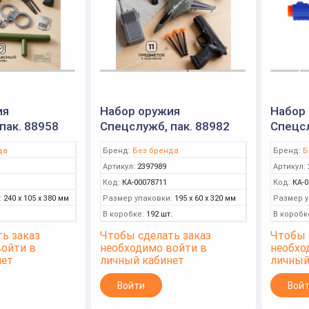
ия
Набор оружия
Набор
пак. 88958
Спецслужб, пак. 88982
Спецсл
да
Бренд:
Без бренда
Бренд:
Б
Артикул:
2397989
Артикул:
Код:
КА-00078711
Код:
КА-0
:
240 x 105 x 380 мм
Размер упаковки:
195 x 60 x 320 мм
Размер у
В коробке:
192 шт.
В коробк
ь заказ
Чтобы сделать заказ
Чтобы 
войти в
необходимо войти в
необхо
нет
личный кабинет
личный
Войти
Вой