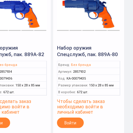
 оружия
Набор оружия
ужб, пак. 889A-82
Спецслужб, пак. 889A-80
ез бренда
Бренд:
Без бренда
2857934
Артикул:
2857932
0079436
Код:
КА-00079435
паковки:
150 x 28 x 85 мм
Размер упаковки:
150 x 28 x 85 мм
е:
672 шт.
В коробке:
672 шт.
сделать заказ
Чтобы сделать заказ
димо войти в
необходимо войти в
 кабинет
личный кабинет
ти
Войти