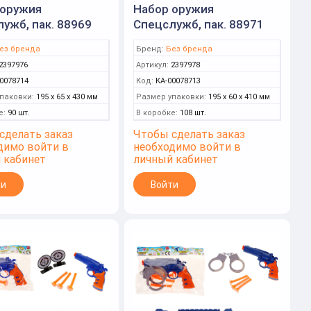
 оружия
Набор оружия
ужб, пак. 88969
Спецслужб, пак. 88971
ез бренда
Бренд:
Без бренда
2397976
Артикул:
2397978
0078714
Код:
КА-00078713
паковки:
195 x 65 x 430 мм
Размер упаковки:
195 x 60 x 410 мм
е:
90 шт.
В коробке:
108 шт.
сделать заказ
Чтобы сделать заказ
димо войти в
необходимо войти в
 кабинет
личный кабинет
ти
Войти