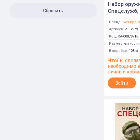
Набор оруж
Спецслужб, 
Бренд:
Без брен
Артикул:
2397979
Код:
КА-00078716
Размер упаковки
В коробке:
108 шт
Чтобы сделат
необходимо 
личный каби
Войти