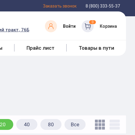
Заказать звонок
8 (800) 333-55-37
0
Войти
Корзина
й тракт, 76Б
ы
Прайс лист
Товары в пути
20
40
80
Все