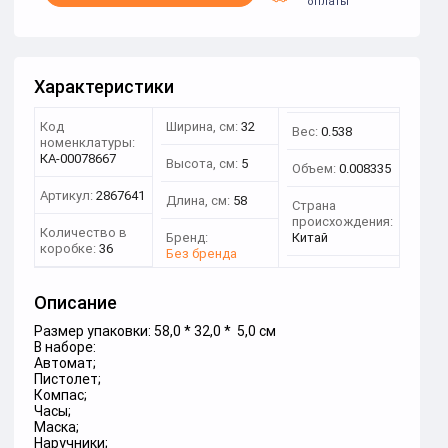
оплаты
Характеристики
Код
Ширина, см:
32
Вес:
0.538
номенклатуры:
КА-00078667
Высота, см:
5
Объем:
0.008335
Артикул:
2867641
Длина, см:
58
Страна
происхождения:
Количество в
Бренд:
Китай
коробке:
36
Без бренда
Описание
Размер упаковки: 58,0 * 32,0 * 5,0 см
В наборе:
Автомат;
Пистолет;
Компас;
Часы;
Маска;
Наручники;