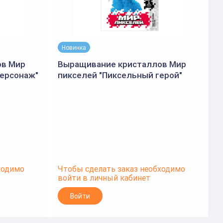
Новинка
ов Мир
Выращивание кристаллов Мир
персонаж"
пикселей "Пиксельный герой"
п
(Lori)
ходимо
Чтобы сделать заказ необходимо
Ч
войти в личный кабинет
в
Войти