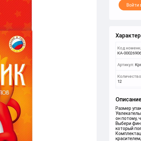
Войти 
Характер
Код номенк
КА-0002690
Артикул:
Кр
Количество
12
Описани
Размер упак
Увлекатель
он потому, 
Выбери фину
который по
Комплектац
красителем