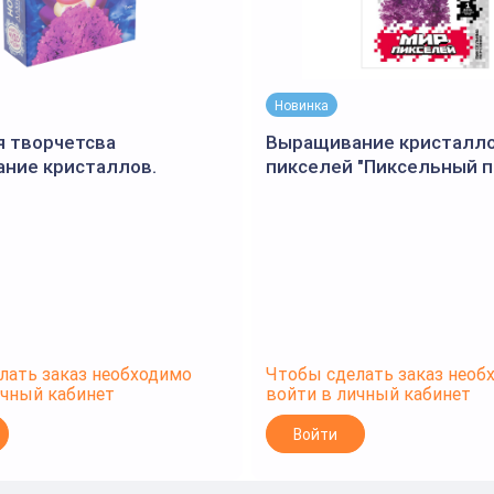
Новинка
я творчетсва
Выращивание кристалл
ние кристаллов.
пикселей "Пиксельный 
Ёжик" (Lori)
(Lori)
лать заказ необходимо
Чтобы сделать заказ необ
ичный кабинет
войти в личный кабинет
Войти