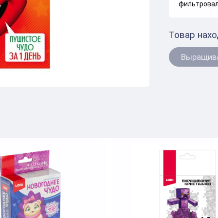
фильтроваль
Товар нахо
Выращива