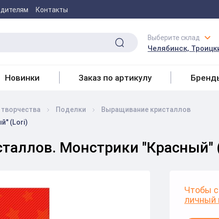
одителям
Контакты
Выберите склад
Челябинск, Троицки
Новинки
Заказ по артикулу
Бренд
 творчества
Поделки
Выращивание кристаллов
" (Lori)
аллов. Монстрики "Красный" (
Чтобы с
личный 