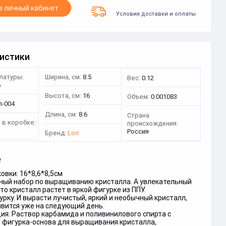
в личный кабинет
Условия доставки и оплаты
истики
латуры:
Ширина, см:
8.5
Вес:
0.12
6
Высота, см:
16
Объем:
0.001083
п-004
Длина, см:
8.6
Страна
 в коробке:
происхождения:
Россия
Бренд:
Lori
е
овки: 16*8,6*8,5см
ный набор по выращиванию кристалла. А увлекательный
что кристалл растет в яркой фигурке из ППУ.
рку. И вырасти лучистый, яркий и необычный кристалл,
явится уже на следующий день.
ия: Раствор карбамида и поливинилового спирта с
, фигурка-основа для выращивания кристалла,