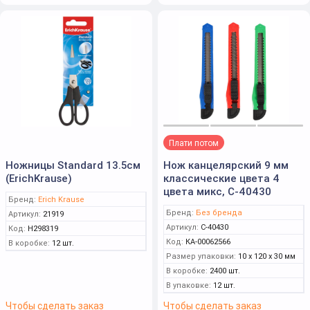
Плати потом
Ножницы Standard 13.5см
Нож канцелярский 9 мм
(ErichKrause)
классические цвета 4
цвета микс, С-40430
Бренд:
Erich Krause
Бренд:
Без бренда
Артикул:
21919
Артикул:
С-40430
Код:
Н298319
Код:
КА-00062566
В коробке:
12 шт.
Размер упаковки:
10 x 120 x 30 мм
В коробке:
2400 шт.
В упаковке:
12 шт.
Чтобы сделать заказ
Чтобы сделать заказ