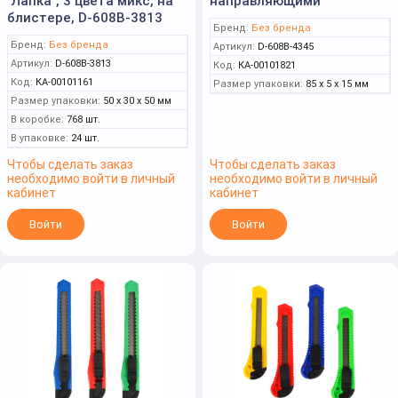
"Лапка", 3 цвета микс, на
направляющими
блистере, D-608B-3813
Бренд:
Без бренда
Бренд:
Без бренда
Артикул:
D-608B-4345
Артикул:
D-608B-3813
Код:
КА-00101821
Код:
КА-00101161
Размер упаковки:
85 x 5 x 15 мм
Размер упаковки:
50 x 30 x 50 мм
В коробке:
768 шт.
В упаковке:
24 шт.
Чтобы сделать заказ
Чтобы сделать заказ
необходимо войти в личный
необходимо войти в личный
кабинет
кабинет
Войти
Войти