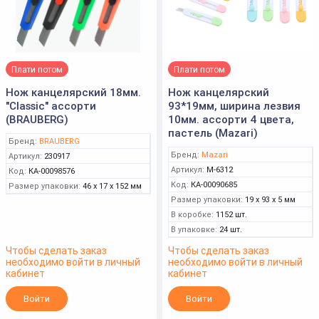
Плати потом
Плати потом
Нож канцелярский 18мм.
Нож канцелярский
"Classic" ассорти
93*19мм, ширина лезвия
(BRAUBERG)
10мм. ассорти 4 цвета,
пастель (Mazari)
Бренд:
BRAUBERG
Бренд:
Mazari
Артикул:
230917
Артикул:
M-6312
Код:
КА-00098576
Код:
КА-00090685
Размер упаковки:
46 x 17 x 152 мм
Размер упаковки:
19 x 93 x 5 мм
В коробке:
1152 шт.
В упаковке:
24 шт.
Чтобы сделать заказ
Чтобы сделать заказ
необходимо войти в личный
необходимо войти в личный
кабинет
кабинет
Войти
Войти