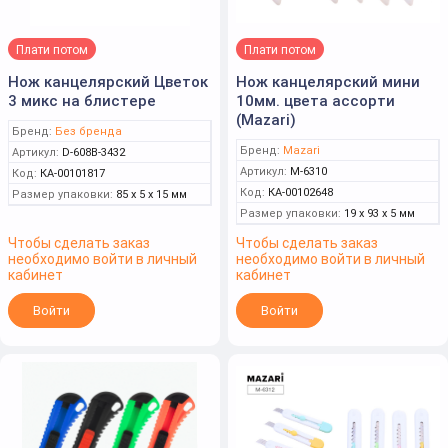
Плати потом
Плати потом
Нож канцелярский Цветок
Нож канцелярский мини
3 микс на блистере
10мм. цвета ассорти
(Mazari)
Бренд:
Без бренда
Бренд:
Mazari
Артикул:
D-608B-3432
Артикул:
M-6310
Код:
КА-00101817
Код:
КА-00102648
Размер упаковки:
85 x 5 x 15 мм
Размер упаковки:
19 x 93 x 5 мм
Чтобы сделать заказ
Чтобы сделать заказ
необходимо войти в личный
необходимо войти в личный
кабинет
кабинет
Войти
Войти