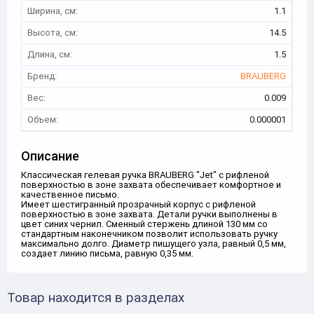
Ширина, см:
1.1
Высота, см:
14.5
Длина, см:
1.5
Бренд:
BRAUBERG
Вес:
0.009
Объем:
0.000001
Описание
Классическая гелевая ручка BRAUBERG "Jet" с рифленой
поверхностью в зоне захвата обеспечивает комфортное и
качественное письмо.
Имеет шестигранный прозрачный корпус с рифленой
поверхностью в зоне захвата. Детали ручки выполнены в
цвет синих чернил. Сменный стержень длиной 130 мм со
стандартным наконечником позволит использовать ручку
максимально долго. Диаметр пишущего узла, равный 0,5 мм,
создает линию письма, равную 0,35 мм.
Товар находится в разделах