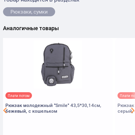
Рюкзаки, сумки
Аналогичные товары
Плати потом
Плати п
Рюкзак молодежный "Smile" 43,5*30,14см,
Рюкзак 
бежевый, с кошельком
серый,