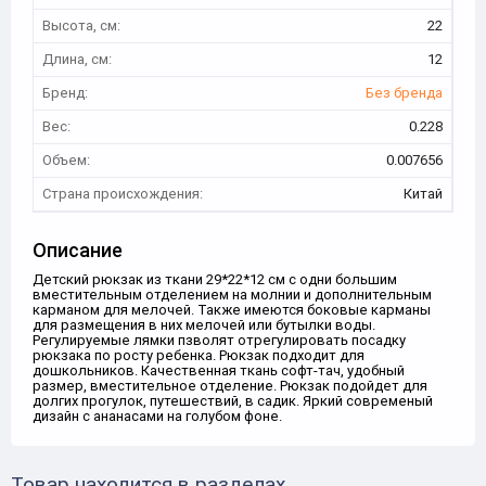
Высота, см:
22
Длина, см:
12
Бренд:
Без бренда
Вес:
0.228
Объем:
0.007656
Страна происхождения:
Китай
Описание
Детский рюкзак из ткани 29*22*12 см с одни большим
вместительным отделением на молнии и дополнительным
карманом для мелочей. Также имеются боковые карманы
для размещения в них мелочей или бутылки воды.
Регулируемые лямки пзволят отрегулировать посадку
рюкзака по росту ребенка. Рюкзак подходит для
дошкольников. Качественная ткань софт-тач, удобный
размер, вместительное отделение. Рюкзак подойдет для
долгих прогулок, путешествий, в садик. Яркий современый
дизайн с ананасами на голубом фоне.
Товар находится в разделах