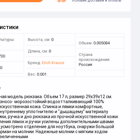
Условия доставки и оплаты
истики
латуры:
Высота, см:
0
Объем:
0.005084
1
Длина, см:
0
Страна
730
происхождения:
Бренд:
Erich Krause
Россия
0
Вес:
0.001
е
ая модель рюкзака. Объем 17 л, размер 29x39x12 см.
износо- морозостойкий водоотталкивающий 100%
искусственная кожа. Спинка и лямки комфортные,
внутреннему уплотнителю и "дышащему" материалу
мки, ручка и дно рюкзака из прочной искусственной кожи.
ления лямок и ручки усилены дополнительными швами.
дусмотрено отделение для ноутбука, снаружи большой
арман на молнии. Надежные молнии с мягким ходом
увеличенными