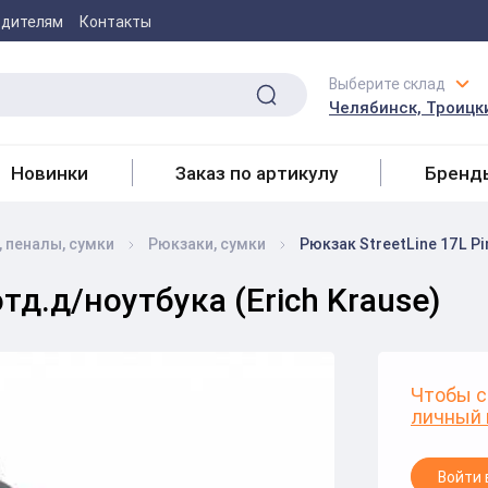
одителям
Контакты
Выберите склад
Челябинск, Троицки
Новинки
Заказ по артикулу
Бренд
 пеналы, сумки
Рюкзаки, сумки
Рюкзак StreetLine 17L Pi
отд.д/ноутбука (Erich Krause)
Чтобы с
личный 
Войти 