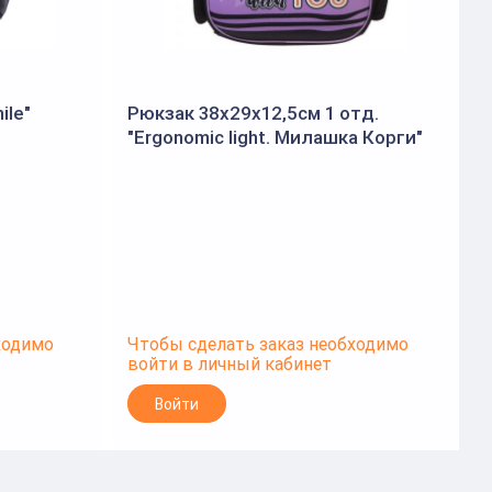
le"
Рюкзак 38х29х12,5см 1 отд.
Р
"Ergonomic light. Милашка Корги"
(
/ч
(Хатбер)
ходимо
Чтобы сделать заказ необходимо
Ч
войти в личный кабинет
в
Войти