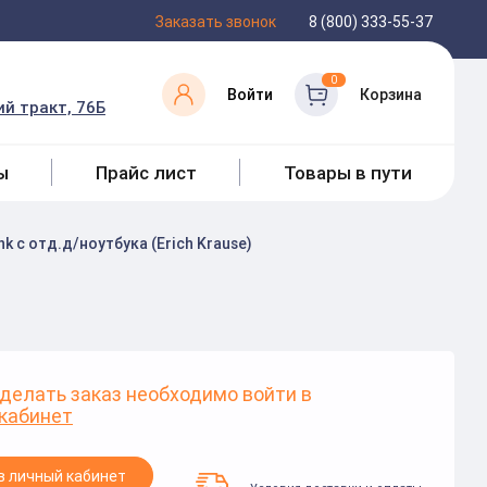
Заказать звонок
8 (800) 333-55-37
0
Войти
Корзина
й тракт, 76Б
ы
Прайс лист
Товары в пути
nk с отд.д/ноутбука (Erich Krause)
делать заказ необходимо войти в
кабинет
в личный кабинет