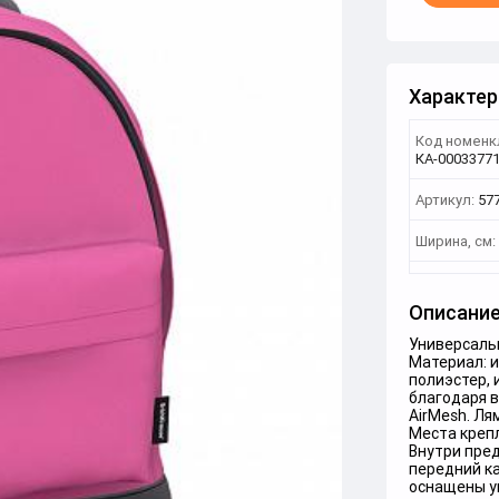
Характер
Код номенк
КА-0003377
Артикул:
57
Ширина, см:
Описани
Универсальн
Материал: 
полиэстер, 
благодаря 
AirMesh. Ля
Места креп
Внутри пре
передний к
оснащены 