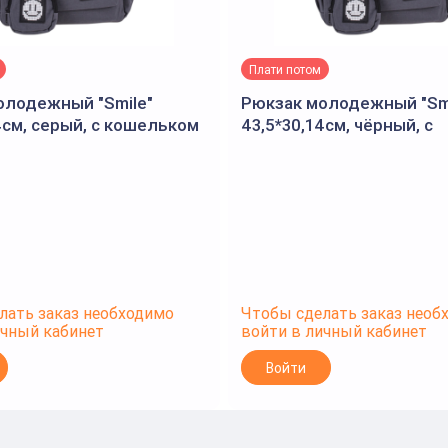
Плати потом
олодежный "Smile"
Рюкзак молодежный "Smi
4см, серый, с кошельком
43,5*30,14см, чёрный, с
кошельком D-608B-1505
лать заказ необходимо
Чтобы сделать заказ необ
ичный кабинет
войти в личный кабинет
Войти