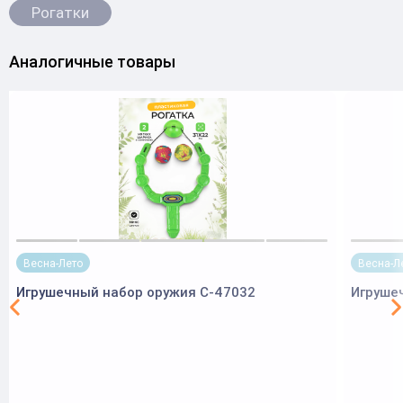
Рогатки
Аналогичные товары
Весна-Лето
Весна-Л
Игрушечный набор оружия C-47032
Игруше