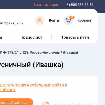
Заказать звонок
8 (800) 333-55-37
0
Войти
Корзина
й тракт, 76Б
ы
Прайс лист
Товары в пути
" Ф-178/21 р.128, Розово-брусничный (Ивашка)
русничный (Ивашка)
делать заказ необходимо войти в
кабинет
в личный кабинет