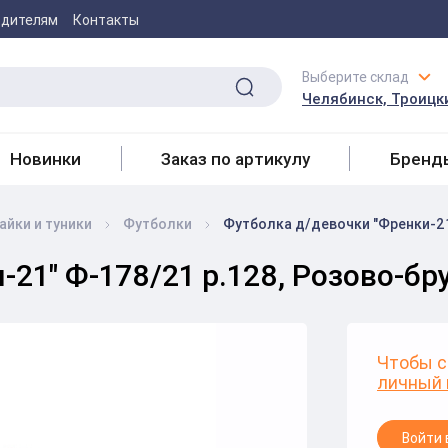
одителям
Контакты
Выберите склад
Челябинск, Троицки
Новинки
Заказ по артикулу
Бренд
айки и туники
Футболки
Футболка д/девочки "Френки-21
-21" Ф-178/21 р.128, Розово-б
Чтобы с
личный 
Войти 