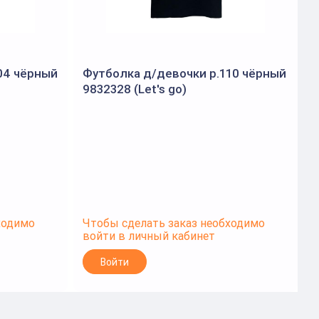
04 чёрный
Футболка д/девочки р.110 чёрный
9832328 (Let's go)
А
g
ходимо
Чтобы сделать заказ необходимо
Ч
войти в личный кабинет
в
Войти