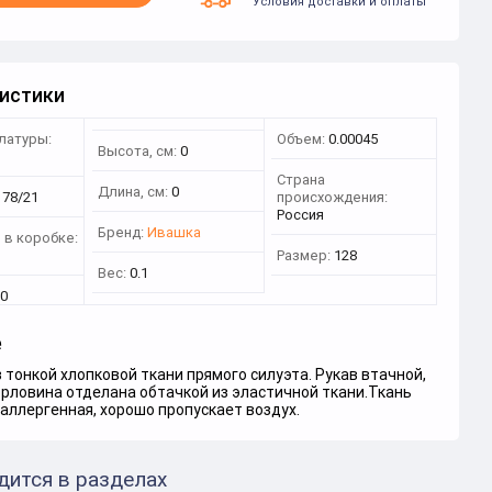
Условия доставки и оплаты
истики
латуры:
Объем:
0.00045
Высота, см:
0
1
Страна
Длина, см:
0
178/21
происхождения:
Россия
Бренд:
Ивашка
 в коробке:
Размер:
128
Вес:
0.1
0
е
 тонкой хлопковой ткани прямого силуэта. Рукав втачной,
орловина отделана обтачкой из эластичной ткани.Ткань
оаллергенная, хорошо пропускает воздух.
дится в разделах