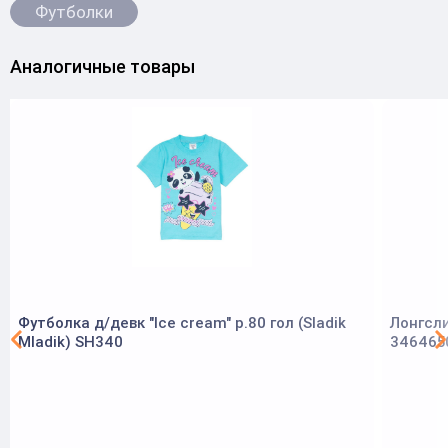
Футболки
Аналогичные товары
Футболка д/девк "Ice cream" р.80 гол (Sladik
Лонгсли
Mladik) SH340
346465