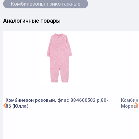
Комбинезоны трикотажные
Аналогичные товары
Комбинезон розовый, флис 884600502 р.80-
Комбин
86 (Юлла)
Мороза"