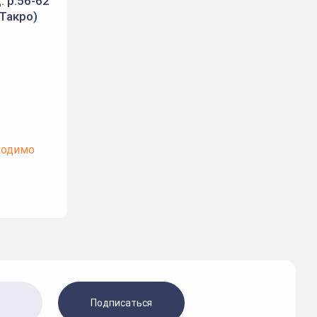
 р.56-62
(Такро)
ходимо
Подписаться