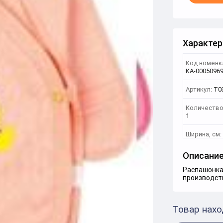
Характер
Код номенк
КА-0005096
Артикул:
T03
Количество
1
Ширина, см:
Описани
Распашонка
производст
Товар нахо