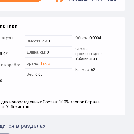
Условия доставки и оплаты
истики
латуры:
Объем:
0.0004
Высота, см:
0
9
Страна
Длина, см:
0
I-0/1
происхождения:
Узбекистан
Бренд:
Takro
 в коробке:
Размер:
62
Вес:
0.05
0
е
 для новорожденных Состав: 100% хлопок Страна
ва: Узбекистан
дится в разделах