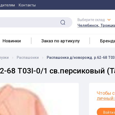
одителям
Контакты
Выберите склад
Челябинск, Троицки
Новинки
Заказ по артикулу
Бренд
лузки
Распашонки
Распашонка д/новорожд. р.62-68 T03I
-68 T03I-0/1 св.персиковый (Т
Чтобы с
личный 
Войти 