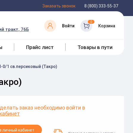
Заказать звонок
8 (800) 333-55-37
0
Войти
Корзина
й тракт, 76Б
ы
Прайс лист
Товары в пути
-0/1 св.персиковый (Такро)
акро)
делать заказ необходимо войти в
кабинет
в личный кабинет