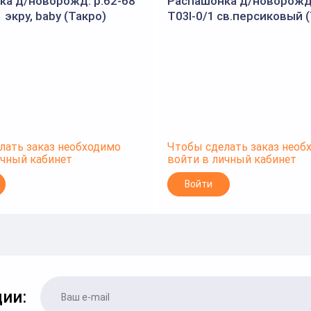
ка д/новорожд. р.62-68
Распашонка д/новорожд.
 экру, baby (Такро)
T03I-0/1 св.персиковый 
лать заказ необходимо
Чтобы сделать заказ необ
ичный кабинет
войти в личный кабинет
Войти
ии: