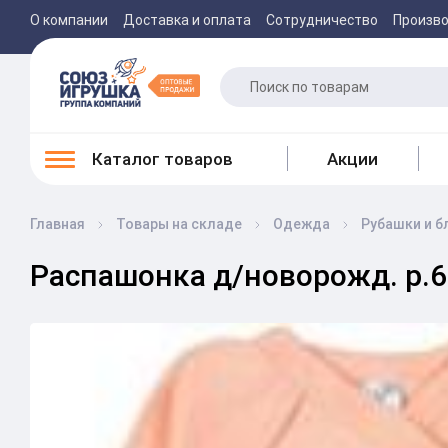
О компании
Доставка и оплата
Сотрудничество
Произв
Каталог товаров
Акции
Главная
Товары на складе
Одежда
Рубашки и б
Распашонка д/новорожд. р.62