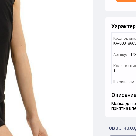
Характер
Код номенк
КА-0001866
Артикул:
14
Количество
1
Ширина, см:
Описани
Майка для в
приятна к т
Товар нахо