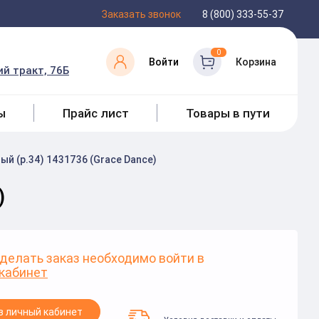
Заказать звонок
8 (800) 333-55-37
0
Войти
Корзина
й тракт, 76Б
ы
Прайс лист
Товары в пути
ый (р.34) 1431736 (Grace Dance)
)
делать заказ необходимо войти в
кабинет
в личный кабинет