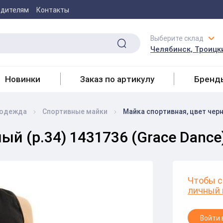
одителям
Контакты
Выберите склад
Челябинск, Троицки
Новинки
Заказ по артикулу
Бренд
 одежда
Спортивные майки
Майка спортивная, цвет черн
ый (р.34) 1431736 (Grace Dance
Чтобы с
личный 
Войти 