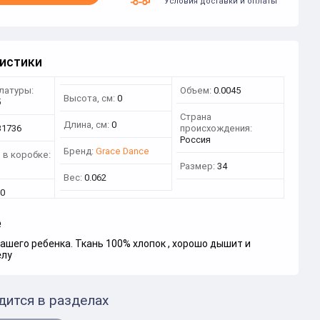
Условия доставки и оплаты
истики
латуры:
Объем:
0.0045
Высота, см:
0
5
Страна
Длина, см:
0
31736
происхождения:
Россия
Бренд:
Grace Dance
 в коробке:
Размер:
34
Вес:
0.062
0
е
ашего ребенка. Ткань 100% хлопок , хорошо дышит и
елу
дится в разделах