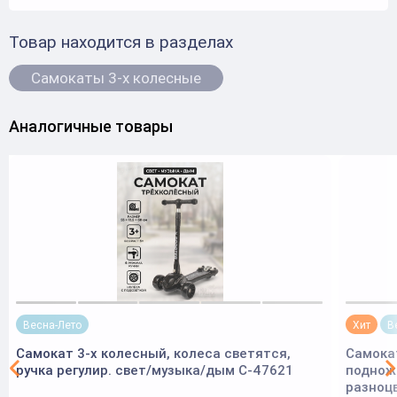
Товар находится в разделах
Самокаты 3-х колесные
Аналогичные товары
Весна-Лето
Хит
В
Самокат 3-х колесный, колеса светятся,
Самокат
ручка регулир. свет/музыка/дым C-47621
подножк
разноцв