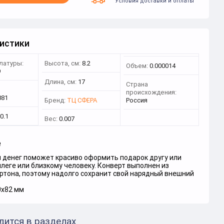
Условия доставки и оплаты
истики
латуры:
Высота, см:
8.2
Объем:
0.000014
9
Длина, см:
17
Страна
происхождения:
881
Бренд:
ТЦ СФЕРА
Россия
0.1
Вес:
0.007
е
я денег поможет красиво оформить подарок другу или
ллеге или близкому человеку. Конверт выполнен из
ртона, поэтому надолго сохранит свой нарядный внешний
0х82 мм
дится в разделах