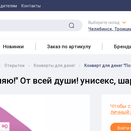
одителям
Контакты
Выберите склад
Челябинск, Троицки
Новинки
Заказ по артикулу
Бренд
Открытки
Конверты для денег
Конверт для денег "По
яю!" От всей души! унисекс, ш
Чтобы с
личный 
Войти 