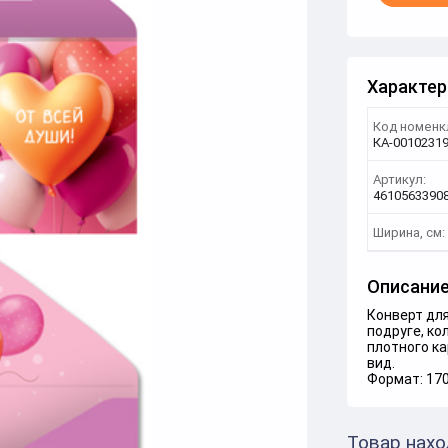
Характер
Код номенк
КА-0010231
Артикул:
4610563390
Ширина, см:
Описани
Конверт дл
подруге, ко
плотного ка
вид.
Формат: 17
Товар нахо