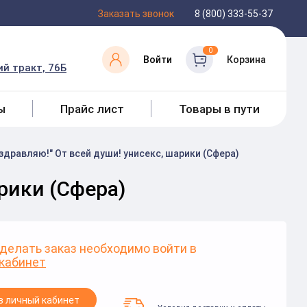
Заказать звонок
8 (800) 333-55-37
0
Войти
Корзина
й тракт, 76Б
ы
Прайс лист
Товары в пути
здравляю!" От всей души! унисекс, шарики (Сфера)
арики (Сфера)
делать заказ необходимо войти в
кабинет
в личный кабинет