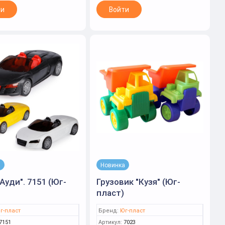
ти
Войти
а
Новинка
"Ауди". 7151 (Юг-
Грузовик "Кузя" (Юг-
пласт)
г-пласт
Бренд:
Юг-пласт
7151
Артикул:
7023