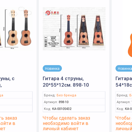
Новинка
Новинк
уны, с
Гитара 4 струны,
Гитара
,
20*55*12см. 898-10
54*18с
м. 898-18
да
Бренд:
Без бренда
Бренд:
Б
Артикул:
898-10
Артикул:
Код:
КА-00105432
Код:
КА-0
ь заказ
Чтобы сделать заказ
Чтобы 
войти в
необходимо войти в
необхо
нет
личный кабинет
личный