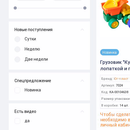
Новые поступления
Сутки
Неделю
Новинка
Две недели
Грузовик "Ку
лопаткой и 
(Юг-пласт)
Бренд:
Юг-пласт
Спецпредложение
Артикул:
7024
Новинка
Код:
КА-00104638
Размер упаковки
В коробке:
14 шт.
Есть видео
Чтобы сделат
необходимо 
да
личный каби