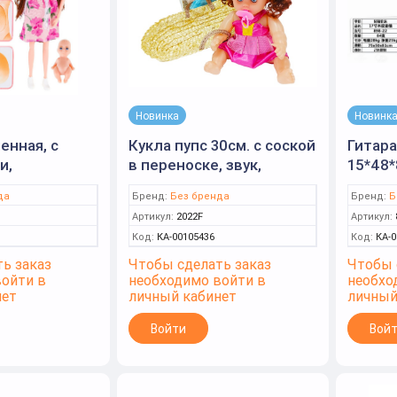
Новинка
Новинк
енная, с
Кукла пупс 30см. с соской
Гитара
и,
в переноске, звук,
15*48*
5см. JX300-40
33*17,5*7,5см. 2022F
да
Бренд:
Без бренда
Бренд:
Б
Артикул:
2022F
Артикул:
Код:
КА-00105436
Код:
КА-0
ь заказ
Чтобы сделать заказ
Чтобы 
войти в
необходимо войти в
необхо
нет
личный кабинет
личный
Войти
Вой