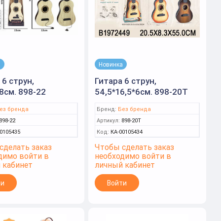
а
Новинка
 6 струн,
Гитара 6 струн,
8см. 898-22
54,5*16,5*6см. 898-20T
ез бренда
Бренд:
Без бренда
898-22
Артикул:
898-20T
0105435
Код:
КА-00105434
сделать заказ
Чтобы сделать заказ
димо войти в
необходимо войти в
 кабинет
личный кабинет
ти
Войти