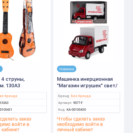
а
Новинка
 4 струны,
Машинка инерционная
м. 130A3
"Магазин игрушек" свет/
звук, 24*14*11см. 9077-F
ез бренда
Бренд:
Без бренда
130A3
Артикул:
9077-F
0105431
Код:
КА-00105430
сделать заказ
Чтобы сделать заказ
димо войти в
необходимо войти в
 кабинет
личный кабинет