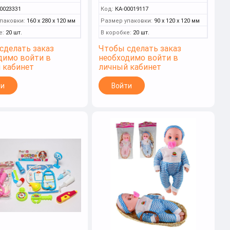
0023331
Код:
КА-00019117
паковки:
160 x 280 x 120 мм
Размер упаковки:
90 x 120 x 120 мм
е:
20 шт.
В коробке:
20 шт.
сделать заказ
Чтобы сделать заказ
димо войти в
необходимо войти в
 кабинет
личный кабинет
ти
Войти