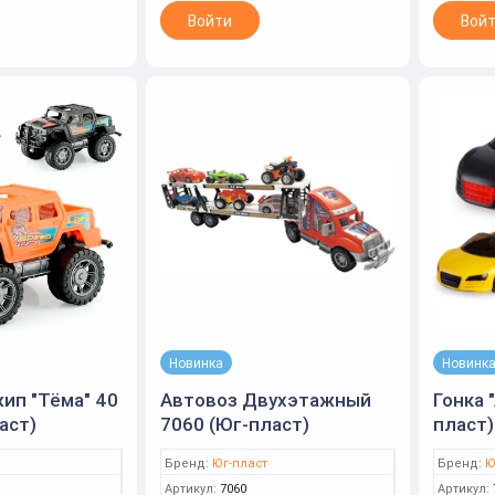
Войти
Вой
Новинка
Новинк
ип "Тёма" 40
Автовоз Двухэтажный
Гонка 
аст)
7060 (Юг-пласт)
пласт)
Бренд:
Юг-пласт
Бренд:
Ю
Артикул:
7060
Артикул: