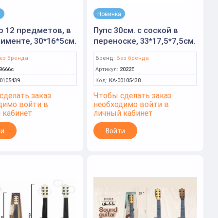
а
Новинка
 12 предметов, в
Пупс 30см. с соской в
именте, 30*16*5см.
переноске, 33*17,5*7,5см.
2022E
ез бренда
Бренд:
Без бренда
9666c
Артикул:
2022E
0105439
Код:
КА-00105438
сделать заказ
Чтобы сделать заказ
димо войти в
необходимо войти в
 кабинет
личный кабинет
ти
Войти