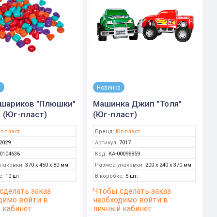
а
Новинка
 шариков "Плюшки"
Машинка Джип "Толя"
 (Юг-пласт)
(Юг-пласт)
г-пласт
Бренд:
Юг-пласт
2029
Артикул:
7017
0104636
Код:
КА-00098859
паковки:
370 x 450 x 80 мм
Размер упаковки:
200 x 240 x 370 мм
е:
10 шт.
В коробке:
5 шт.
сделать заказ
Чтобы сделать заказ
димо войти в
необходимо войти в
 кабинет
личный кабинет