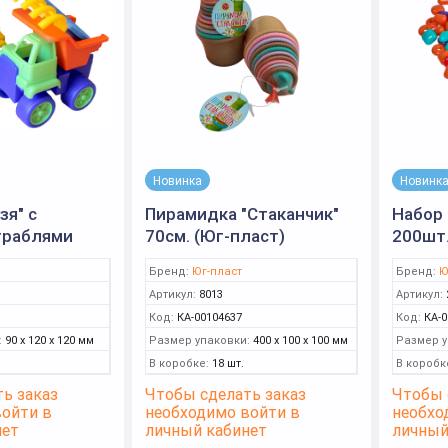
Новинка
Новинк
зя" с
Пирамидка "Стаканчик"
Набор
граблями
70см. (Юг-пласт)
200шт.
Бренд:
Юг-пласт
Бренд:
Ю
Артикул:
8013
Артикул:
Код:
КА-00104637
Код:
КА-0
:
90 x 120 x 120 мм
Размер упаковки:
400 x 100 x 100 мм
Размер у
В коробке:
18 шт.
В коробк
ь заказ
Чтобы сделать заказ
Чтобы 
войти в
необходимо войти в
необхо
нет
личный кабинет
личный