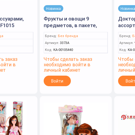
Новинка
Новинк
ессуарами,
Фрукты и овощи 9
Доктор
HF1015
предметов, в пакете,
ассорт
23*17*5,5см. 3373A
9666c
да
Бренд:
Без бренда
Бренд:
Б
Артикул:
3373A
Артикул:
Код:
КА-00105440
Код:
КА-0
ь заказ
Чтобы сделать заказ
Чтобы 
войти в
необходимо войти в
необхо
нет
личный кабинет
личный
Войти
Вой