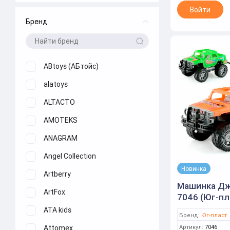
Войти
Бренд
ABtoys (АБтойс)
alatoys
ALTACTO
AMOTEKS
ANAGRAM
Angel Collection
Новинка
Artberry
Машинка Дж
ArtFox
7046 (Юг-пл
ATA kids
Бренд:
Юг-пласт
Attomex
Артикул:
7046