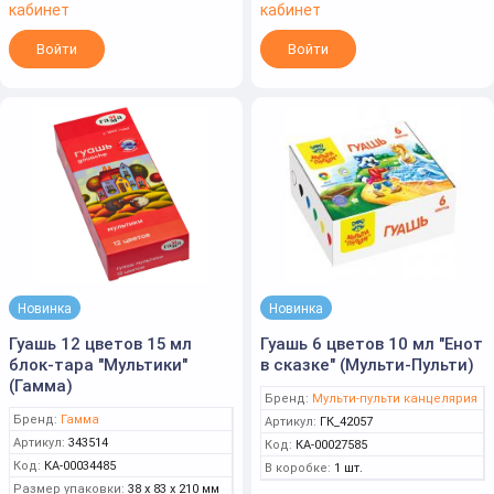
кабинет
кабинет
Войти
Войти
Новинка
Новинка
Гуашь 12 цветов 15 мл
Гуашь 6 цветов 10 мл "Енот
блок-тара "Мультики"
в сказке" (Мульти-Пульти)
(Гамма)
Бренд:
Мульти-пульти канцелярия
Бренд:
Гамма
Артикул:
ГК_42057
Артикул:
343514
Код:
КА-00027585
Код:
КА-00034485
В коробке:
1 шт.
Размер упаковки:
38 x 83 x 210 мм