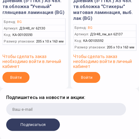
Дневник (5-11кл.) А5 48л.
Дневник (5-11кл.) А5 48л.
тв.обложка "Ученый"
тв.обложка "Стикеры"
глянцевая ламинация (BG)
матовая ламинация, выб.
лак (BG)
Бренд:
BG
Бренд:
BG
Артикул:
Д5т48_лг 62130
Артикул:
Д5т48_лм_вл 62137
Код:
КА-00105593
Код:
КА-00105592
Размер упаковки:
205 x 10 x 163 мм
Размер упаковки:
205 x 10 x 163 мм
Чтобы сделать заказ
Чтобы сделать заказ
необходимо войти в личный
необходимо войти в личный
кабинет
кабинет
Войти
Войти
Подпишитесь на новости и акции:
Подписаться