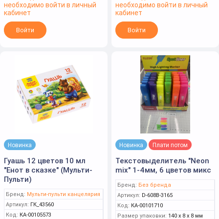
необходимо войти в личный
необходимо войти в личный
кабинет
кабинет
Войти
Войти
Новинка
Новинка
Плати потом
Гуашь 12 цветов 10 мл
Текстовыделитель "Neon
"Енот в сказке" (Мульти-
mix" 1-4мм, 6 цветов микс
Пульти)
Бренд:
Без бренда
Бренд:
Мульти-пульти канцелярия
Артикул:
D-608B-3165
Артикул:
ГК_43560
Код:
КА-00101710
Код:
КА-00105573
Размер упаковки:
140 x 8 x 8 мм