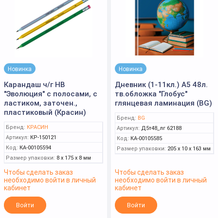
Новинка
Новинка
Карандаш ч/г HB
Дневник (1-11кл.) А5 48л.
"Эволюция" с полосами, с
тв.обложка "Глобус"
ластиком, заточен.,
глянцевая ламинация (BG)
пластиковый (Красин)
Бренд:
BG
Бренд:
КРАСИН
Артикул:
Д5т48_лг 62188
Артикул:
КР-150121
Код:
КА-00105585
Код:
КА-00105594
Размер упаковки:
205 x 10 x 163 мм
Размер упаковки:
8 x 175 x 8 мм
Чтобы сделать заказ
Чтобы сделать заказ
необходимо войти в личный
необходимо войти в личный
кабинет
кабинет
Войти
Войти