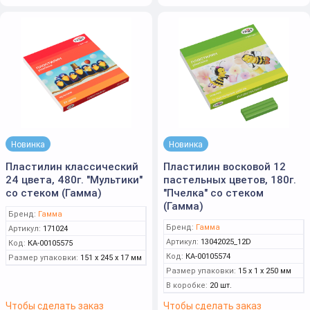
Новинка
Новинка
Пластилин классический
Пластилин восковой 12
24 цвета, 480г. "Мультики"
пастельных цветов, 180г.
со стеком (Гамма)
"Пчелка" со стеком
(Гамма)
Бренд:
Гамма
Бренд:
Гамма
Артикул:
171024
Артикул:
13042025_12D
Код:
КА-00105575
Код:
КА-00105574
Размер упаковки:
151 x 245 x 17 мм
Размер упаковки:
15 x 1 x 250 мм
В коробке:
20 шт.
Чтобы сделать заказ
Чтобы сделать заказ