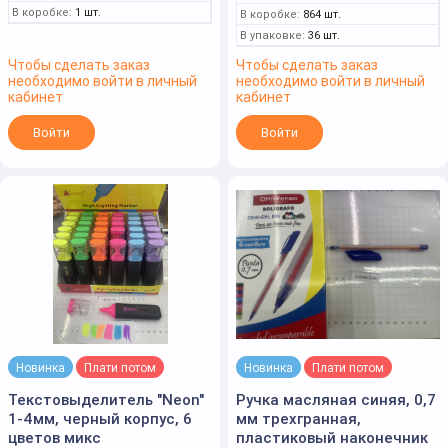
В коробке:
1 шт.
В коробке:
864 шт.
В упаковке:
36 шт.
Чтобы сделать заказ
Чтобы сделать заказ
необходимо войти в личный
необходимо войти в личный
кабинет
кабинет
Войти
Войти
Новинка
Плати потом
Новинка
Плати потом
Текстовыделитель "Neon"
Ручка масляная синяя, 0,7
1-4мм, черный корпус, 6
мм трехгранная,
цветов микс
пластиковый наконечник