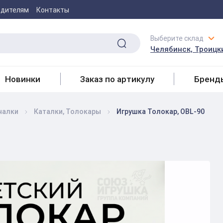
одителям
Контакты
Выберите склад
Челябинск, Троицки
Новинки
Заказ по артикулу
Бренд
чалки
Каталки, Толокары
Игрушка Толокар, OBL-90