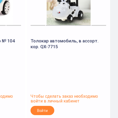
р № 104
Толокар автомобиль, в ассорт.
кор. QX-7715
ходимо
Чтобы сделать заказ необходимо
Ч
войти в личный кабинет
в
Войти