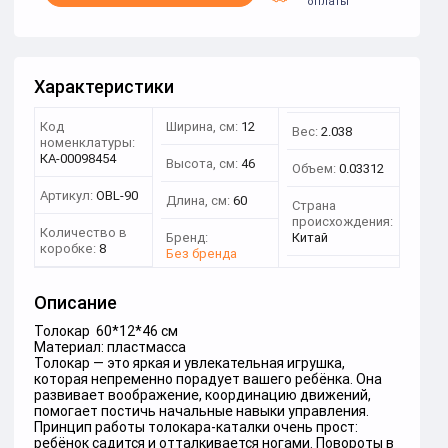
оплаты
Характеристики
Код
Ширина, см:
12
Вес:
2.038
номенклатуры:
КА-00098454
Высота, см:
46
Объем:
0.03312
Артикул:
OBL-90
Длина, см:
60
Страна
происхождения:
Количество в
Бренд:
Китай
коробке:
8
Без бренда
Описание
Толокар 60*12*46 см
Материал: пластмасса
Толокар — это яркая и увлекательная игрушка,
которая непременно порадует вашего ребёнка. Она
развивает воображение, координацию движений,
помогает постичь начальные навыки управления.
Принцип работы толокара-каталки очень прост:
ребёнок садится и отталкивается ногами. Повороты в