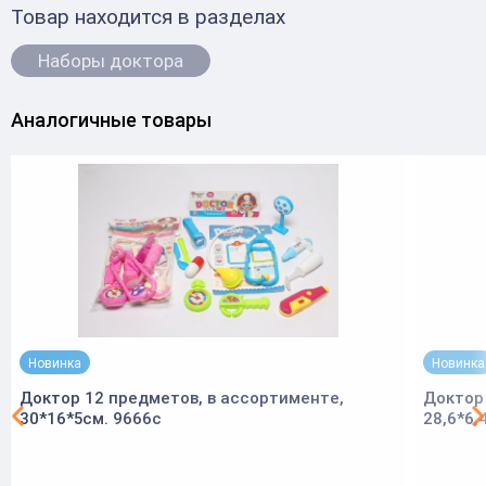
Товар находится в разделах
Наборы доктора
Аналогичные товары
Новинка
Новинка
Доктор 12 предметов, в ассортименте,
Доктор 
30*16*5см. 9666c
28,6*6,