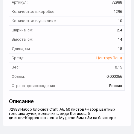
Артикул:
72988
Количество в коробке:
1296
Количество в упаковке:
10
Ширина, см:
2.4
Высота, см:
14
Длина, см:
18
Бренд:
ЦентрумЛенд
Вес:
0.15
Объем:
0.000066
Страна происхождения:
Россия
Описание
72988 Набор блокнот Craft, А6, 60 листов+Набор цветных
гелевых ручек, колпачки в виде Котиков, 6
цветов+Корректор-лента My game 5мм х 3м на блистере