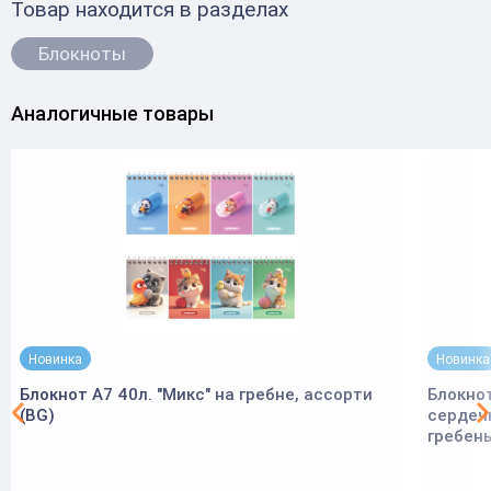
Товар находится в разделах
Блокноты
Аналогичные товары
Новинка
Новинка
Блокнот А7 40л. "Микс" на гребне, ассорти
Блокнот
(BG)
сердечк
гребень