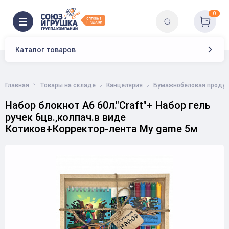
0
Каталог товаров
Главная
Товары на складе
Канцелярия
Бумажнобеловая продук
Набор блокнот А6 60л."Craft"+ Набор гель
ручек 6цв.,колпач.в виде
Котиков+Корректор-лента My game 5м