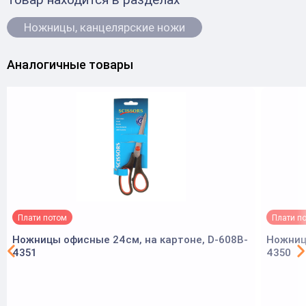
Ножницы, канцелярские ножи
Аналогичные товары
Плати потом
Плати п
Ножницы офисные 24см, на картоне, D-608B-
Ножниц
4351
4350