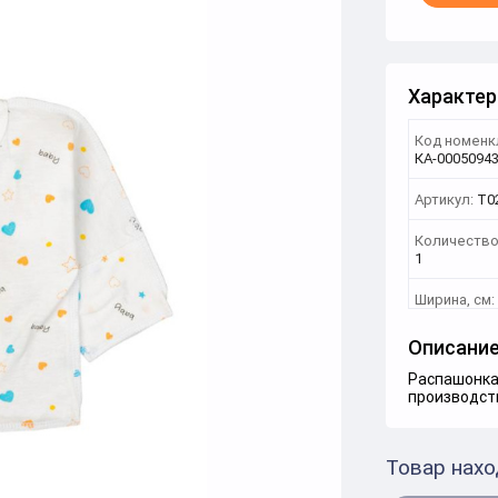
Характер
Код номенк
КА-0005094
Артикул:
T0
Количество
1
Ширина, см:
Описани
Распашонка
производст
Товар нахо