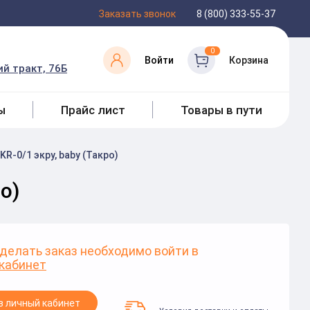
Заказать звонок
8 (800) 333-55-37
0
Войти
Корзина
й тракт, 76Б
ы
Прайс лист
Товары в пути
R-0/1 экру, baby (Такро)
о)
делать заказ необходимо войти в
кабинет
в личный кабинет