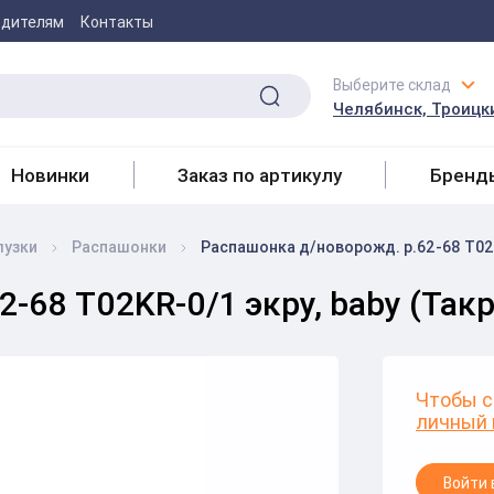
одителям
Контакты
Выберите склад
Челябинск, Троицки
Новинки
Заказ по артикулу
Бренд
лузки
Распашонки
Распашонка д/новорожд. р.62-68 T02K
-68 T02KR-0/1 экру, baby (Такр
Чтобы с
личный 
Войти 