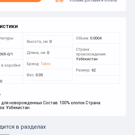
Условия доставки и оплаты
истики
латуры:
Объем:
0.0004
Высота, см:
0
3
Страна
Длина, см:
0
2KR-0/1
происхождения:
Узбекистан
Бренд:
Takro
 в коробке:
Размер:
62
Вес:
0.05
0
е
 для новорожденных Состав: 100% хлопок Страна
ва: Узбекистан
дится в разделах