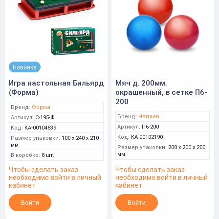
Новинка
Игра настольная Бильярд
Мяч д. 200мм.
(Форма)
окрашенный, в сетке П6-
200
Бренд:
Форма
Бренд:
Чапаев
Артикул:
С-195-Ф
Артикул:
П6-200
Код:
КА-00104639
Код:
КА-00102190
Размер упаковки:
100 x 240 x 210
мм
Размер упаковки:
200 x 200 x 200
мм
В коробке:
8 шт.
Чтобы сделать заказ
Чтобы сделать заказ
необходимо войти в личный
необходимо войти в личный
кабинет
кабинет
Войти
Войти