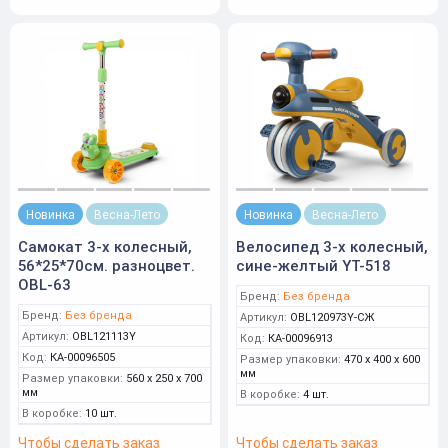
Новинка
Весна-Лето
Новинка
Весна-Лето
Самокат 3-х колесный,
Велосипед 3-х колесный,
56*25*70см. разноцвет.
сине-желтый YT-518
OBL-63
Бренд:
Без бренда
Бренд:
Без бренда
Артикул:
OBL120973Y-СЖ
Артикул:
OBL121113Y
Код:
КА-00096913
Код:
КА-00096505
Размер упаковки:
470 x 400 x 600
мм
Размер упаковки:
560 x 250 x 700
мм
В коробке:
4 шт.
В коробке:
10 шт.
Чтобы сделать заказ
Чтобы сделать заказ