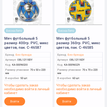
Весна-Лето
Весна-Лето
Мяч футбольный 5
Мяч футбольный 5
размер 400гр. PVC, микс
размер 360гр. PVC, микс
цветов, пак. C-46587
цветов, пак. C-46585
Бренд:
Без бренда
Бренд:
Без бренда
Артикул:
OBL121183Y
Артикул:
OBL121182Y
Код:
КА-00096530
Код:
КА-00096529
Размер упаковки:
70 x 50 x 220
Размер упаковки:
70 x 70 x 220
мм
мм
В коробке:
50 шт.
В коробке:
60 шт.
Чтобы сделать заказ
Чтобы сделать заказ
необходимо войти в личный
необходимо войти в личный
кабинет
кабинет
Войти
Войти