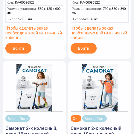
Код:
КА-00096523
Код:
КА-00096522
Размер упаковки:
550 x 125 x 600
Размер упаковки:
790 x 350 x 890
мм
мм
В коробке:
6 шт.
В коробке:
4 шт.
Чтобы сделать заказ
Чтобы сделать заказ
необходимо войти в личный
необходимо войти в личный
кабинет
кабинет
Войти
Войти
Весна-Лето
Хит
Весна-Лето
Самокат 2-х колесный,
Самокат 2-х колесный,
дека-10см. ножной
дека-10см. ножной