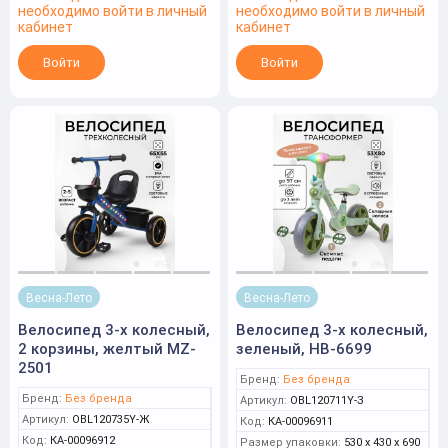
необходимо войти в личный
необходимо войти в личный
кабинет
кабинет
Войти
Войти
Весна-Лето
Весна-Лето
Велосипед 3-х колесный,
Велосипед 3-х колесный,
2 корзины, желтый MZ-
зеленый, HB-6699
2501
Бренд:
Без бренда
Бренд:
Без бренда
Артикул:
OBL120711Y-З
Артикул:
OBL120735Y-Ж
Код:
КА-00096911
Код:
КА-00096912
Размер упаковки:
530 x 430 x 690