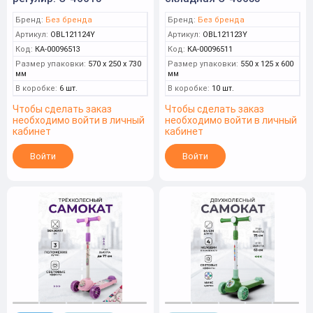
Бренд:
Без бренда
Бренд:
Без бренда
Артикул:
OBL121124Y
Артикул:
OBL121123Y
Код:
КА-00096513
Код:
КА-00096511
Размер упаковки:
570 x 250 x 730
Размер упаковки:
550 x 125 x 600
мм
мм
В коробке:
6 шт.
В коробке:
10 шт.
Чтобы сделать заказ
Чтобы сделать заказ
необходимо войти в личный
необходимо войти в личный
кабинет
кабинет
Войти
Войти