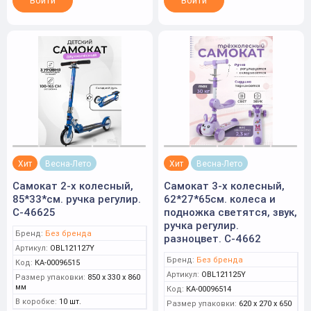
Войти
Войти
Хит
Весна-Лето
Хит
Весна-Лето
Самокат 2-х колесный,
Самокат 3-х колесный,
85*33*см. ручка регулир.
62*27*65см. колеса и
С-46625
подножка светятся, звук,
ручка регулир.
Бренд:
Без бренда
разноцвет. С-4662
Артикул:
OBL121127Y
Бренд:
Без бренда
Код:
КА-00096515
Артикул:
OBL121125Y
Размер упаковки:
850 x 330 x 860
мм
Код:
КА-00096514
В коробке:
10 шт.
Размер упаковки:
620 x 270 x 650