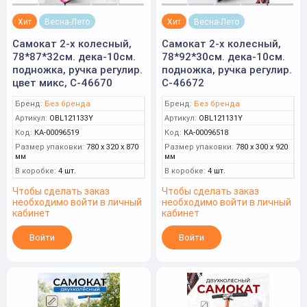
Хит
Весна-Лето
Хит
Весна-Лето
Самокат 2-х колесный,
Самокат 2-х колесный,
78*87*32см. дека-10см.
78*92*30см. дека-10см.
подножка, ручка регулир.
подножка, ручка регулир.
цвет микс, С-46670
С-46672
Бренд:
Без бренда
Бренд:
Без бренда
Артикул:
OBL121133Y
Артикул:
OBL121131Y
Код:
КА-00096519
Код:
КА-00096518
Размер упаковки:
780 x 320 x 870
Размер упаковки:
780 x 300 x 920
мм
мм
В коробке:
4 шт.
В коробке:
4 шт.
Чтобы сделать заказ
Чтобы сделать заказ
необходимо войти в личный
необходимо войти в личный
кабинет
кабинет
Войти
Войти