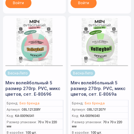
Войти
Войти
Весна-Лето
Весна-Лето
Мяч волейбольный 5
Мяч волейбольный 5
размер 270гр. PVC, микс
размер 270гр. PVC, микс
цветов, сет. Е-8069б
цветов, сет. Е-8069а
Бренд:
Без бренда
Бренд:
Без бренда
Артикул:
OBL121208Y
Артикул:
OBL121207Y
Код:
КА-00096541
Код:
КА-00096540
Размер упаковки:
70 x 70 x 220
Размер упаковки:
70 x 70 x 220
мм
мм
В коробке:
100 шт.
В коробке:
100 шт.