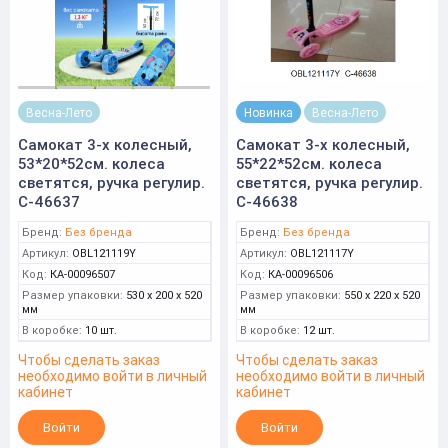
Весна-Лето
Новинка
Весна-Лето
Самокат 3-х колесный,
Самокат 3-х колесный,
53*20*52см. колеса
55*22*52см. колеса
светятся, ручка регулир.
светятся, ручка регулир.
С-46637
С-46638
Бренд:
Без бренда
Бренд:
Без бренда
Артикул:
OBL121119Y
Артикул:
OBL121117Y
Код:
КА-00096507
Код:
КА-00096506
Размер упаковки:
530 x 200 x 520
Размер упаковки:
550 x 220 x 520
мм
мм
В коробке:
10 шт.
В коробке:
12 шт.
Чтобы сделать заказ
Чтобы сделать заказ
необходимо войти в личный
необходимо войти в личный
кабинет
кабинет
Войти
Войти