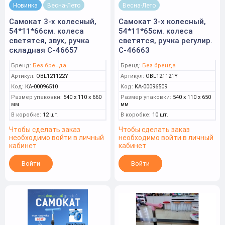
Новинка
Весна-Лето
Весна-Лето
Самокат 3-х колесный,
Самокат 3-х колесный,
54*11*66см. колеса
54*11*65см. колеса
светятся, звук, ручка
светятся, ручка регулир.
складная С-46657
С-46663
Бренд:
Без бренда
Бренд:
Без бренда
Артикул:
OBL121122Y
Артикул:
OBL121121Y
Код:
КА-00096510
Код:
КА-00096509
Размер упаковки:
540 x 110 x 660
Размер упаковки:
540 x 110 x 650
мм
мм
В коробке:
12 шт.
В коробке:
10 шт.
Чтобы сделать заказ
Чтобы сделать заказ
необходимо войти в личный
необходимо войти в личный
кабинет
кабинет
Войти
Войти