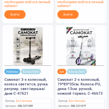
необходимо войти в личный
необходимо войти в личный
кабинет
кабинет
Войти
Войти
Новинка
Весна-Лето
Хит
Весна-Лето
Самокат 3-х колесный,
Самокат 2-х колесный,
колеса светятся, ручка
79*89*35см. Колеса-PU,
регулир. свет/музыка/
дека-13см. ручной,
дым C-47621
ножной тормоз, С-46673
Бренд:
Без бренда
Бренд:
Без бренда
Артикул:
OBL121138Y
Артикул:
OBL121137Y