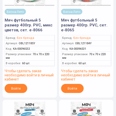
Весна-Лето
Весна-Лето
Мяч футбольный 5
Мяч футбольный 5
размер 400гр. PVC, микс
размер 400гр. PVC, сет.
цветов, сет. е-8066
е-8065
Бренд:
Без бренда
Бренд:
Без бренда
Артикул:
OBL121185Y
Артикул:
OBL121184Y
Код:
КА-00096532
Код:
КА-00096531
Размер упаковки:
70 x 70 x 220
Размер упаковки:
70 x 70 x 220
мм
мм
В коробке:
60 шт.
В коробке:
60 шт.
Чтобы сделать заказ
Чтобы сделать заказ
необходимо войти в личный
необходимо войти в личный
кабинет
кабинет
Войти
Войти