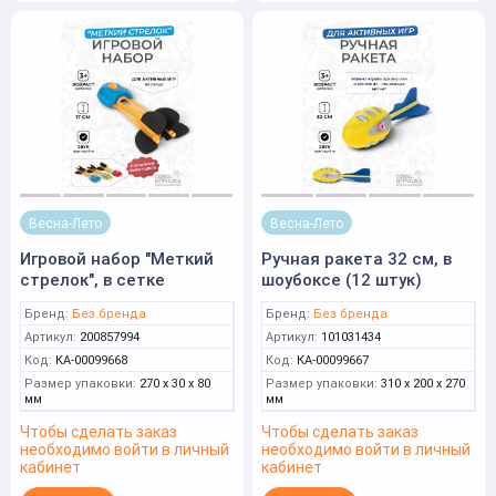
Весна-Лето
Весна-Лето
Игровой набор "Меткий
Ручная ракета 32 см, в
стрелок", в сетке
шоубоксе (12 штук)
Бренд:
Без бренда
Бренд:
Без бренда
Артикул:
200857994
Артикул:
101031434
Код:
КА-00099668
Код:
КА-00099667
Размер упаковки:
270 x 30 x 80
Размер упаковки:
310 x 200 x 270
мм
мм
Чтобы сделать заказ
Чтобы сделать заказ
необходимо войти в личный
необходимо войти в личный
кабинет
кабинет