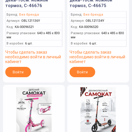
тормоз, С-46676
тормоз, С-46675
Бренд:
Без бренда
Бренд:
Без бренда
Артикул:
OBL121136Y
Артикул:
OBL121134Y
Код:
КА-00096521
Код:
КА-00096520
Размер упаковки:
640 x 485 x 830
Размер упаковки:
640 x 485 x 830
мм
мм
В коробке:
6 шт.
В коробке:
6 шт.
Чтобы сделать заказ
Чтобы сделать заказ
необходимо войти в личный
необходимо войти в личный
кабинет
кабинет
Войти
Войти