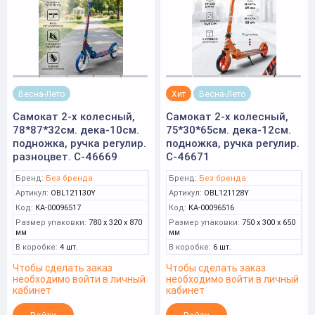
Весна-Лето
Хит
Весна-Лето
Самокат 2-х колесный,
Самокат 2-х колесный,
78*87*32см. дека-10см.
75*30*65см. дека-12см.
подножка, ручка регулир.
подножка, ручка регулир.
разноцвет. С-46669
С-46671
Бренд:
Без бренда
Бренд:
Без бренда
Артикул:
OBL121130Y
Артикул:
OBL121128Y
Код:
КА-00096517
Код:
КА-00096516
Размер упаковки:
780 x 320 x 870
Размер упаковки:
750 x 300 x 650
мм
мм
В коробке:
4 шт.
В коробке:
6 шт.
Чтобы сделать заказ
Чтобы сделать заказ
необходимо войти в личный
необходимо войти в личный
кабинет
кабинет