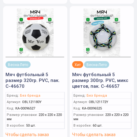
Весна-Лето
Хит
Весна-Лето
Мяч футбольный 5
Мяч футбольный 5
размер 320гр. PVC, пак.
размер 300гр. PVC, микс
C-46670
цветов, пак. C-46657
Бренд:
Без бренда
Бренд:
Без бренда
Артикул:
OBL121180Y
Артикул:
OBL121172Y
Код:
КА-00096527
Код:
КА-00096525
Размер упаковки:
220 x 220 x 220
Размер упаковки:
220 x 220 x 220
мм
мм
В коробке:
50 шт.
В коробке:
60 шт.
Чтобы сделать заказ
Чтобы сделать заказ