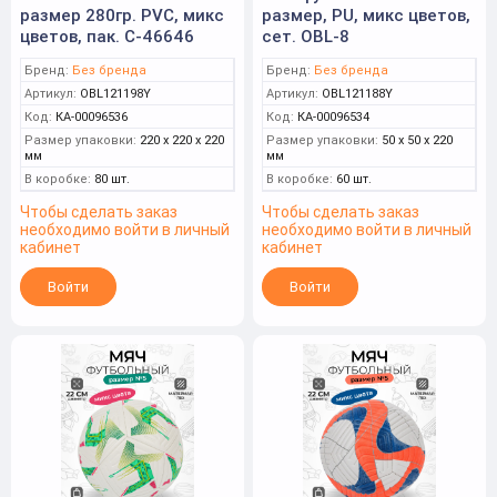
размер 280гр. PVC, микс
размер, PU, микс цветов,
цветов, пак. C-46646
сет. OBL-8
Бренд:
Без бренда
Бренд:
Без бренда
Артикул:
OBL121198Y
Артикул:
OBL121188Y
Код:
КА-00096536
Код:
КА-00096534
Размер упаковки:
220 x 220 x 220
Размер упаковки:
50 x 50 x 220
мм
мм
В коробке:
80 шт.
В коробке:
60 шт.
Чтобы сделать заказ
Чтобы сделать заказ
необходимо войти в личный
необходимо войти в личный
кабинет
кабинет
Войти
Войти