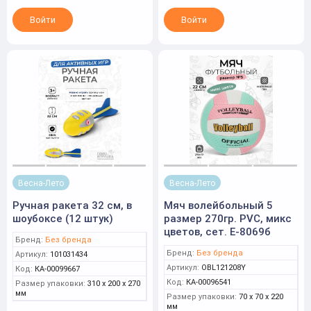
Войти
Войти
Весна-Лето
Весна-Лето
Ручная ракета 32 см, в
Мяч волейбольный 5
шоубоксе (12 штук)
размер 270гр. PVC, микс
цветов, сет. Е-8069б
Бренд:
Без бренда
Бренд:
Без бренда
Артикул:
101031434
Артикул:
OBL121208Y
Код:
КА-00099667
Код:
КА-00096541
Размер упаковки:
310 x 200 x 270
мм
Размер упаковки:
70 x 70 x 220
мм