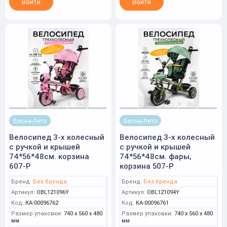
Войти
Войти
Весна-Лето
Весна-Лето
Велосипед 3-х колесный
Велосипед 3-х колесный
с ручкой и крышей
с ручкой и крышей
74*56*48см. корзина
74*56*48см. фары,
607-P
корзина 507-P
Бренд:
Без бренда
Бренд:
Без бренда
Артикул:
OBL121096Y
Артикул:
OBL121094Y
Код:
КА-00096762
Код:
КА-00096761
Размер упаковки:
740 x 560 x 480
Размер упаковки:
740 x 560 x 480
мм
мм