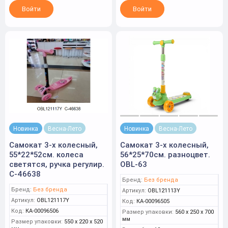
Войти
Войти
Новинка
Весна-Лето
Новинка
Весна-Лето
Самокат 3-х колесный,
Самокат 3-х колесный,
55*22*52см. колеса
56*25*70см. разноцвет.
светятся, ручка регулир.
OBL-63
С-46638
Бренд:
Без бренда
Бренд:
Без бренда
Артикул:
OBL121113Y
Артикул:
OBL121117Y
Код:
КА-00096505
Код:
КА-00096506
Размер упаковки:
560 x 250 x 700
мм
Размер упаковки:
550 x 220 x 520