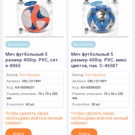
Весна-Лето
Весна-Лето
Мяч футбольный 5
Мяч футбольный 5
размер 400гр. PVC, сет.
размер 400гр. PVC, микс
е-8065
цветов, пак. C-46587
Бренд:
Без бренда
Бренд:
Без бренда
Артикул:
OBL121184Y
Артикул:
OBL121183Y
Код:
КА-00096531
Код:
КА-00096530
Размер упаковки:
70 x 70 x 220
Размер упаковки:
70 x 50 x 220
мм
мм
В коробке:
60 шт.
В коробке:
50 шт.
Чтобы сделать заказ
Чтобы сделать заказ
необходимо войти в личный
необходимо войти в личный
кабинет
кабинет
Войти
Войти