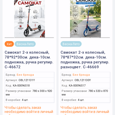
Хит
Весна-Лето
Весна-Лето
Самокат 2-х колесный,
Самокат 2-х колесный,
78*92*30см. дека-10см.
78*87*32см. дека-10см.
подножка, ручка регулир.
подножка, ручка регулир.
С-46672
разноцвет. С-46669
Бренд:
Без бренда
Бренд:
Без бренда
Артикул:
OBL121131Y
Артикул:
OBL121130Y
Код:
КА-00096518
Код:
КА-00096517
Размер упаковки:
780 x 300 x 920
Размер упаковки:
780 x 320 x 870
мм
мм
В коробке:
4 шт.
В коробке:
4 шт.
Чтобы сделать заказ
Чтобы сделать заказ
необходимо войти в личный
необходимо войти в личный