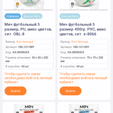
Новинка
Весна-Лето
Весна-Лето
Мяч футбольный 5
Мяч футбольный 5
размер, PU, микс цветов,
размер 400гр. PVC, микс
сет. OBL-8
цветов, сет. е-8066
Бренд:
Без бренда
Бренд:
Без бренда
Артикул:
OBL121188Y
Артикул:
OBL121185Y
Код:
КА-00096534
Код:
КА-00096532
Размер упаковки:
50 x 50 x 220
Размер упаковки:
70 x 70 x 220
мм
мм
В коробке:
60 шт.
В коробке:
60 шт.
Чтобы сделать заказ
Чтобы сделать заказ
необходимо войти в личный
необходимо войти в личный
кабинет
кабинет
Войти
Войти