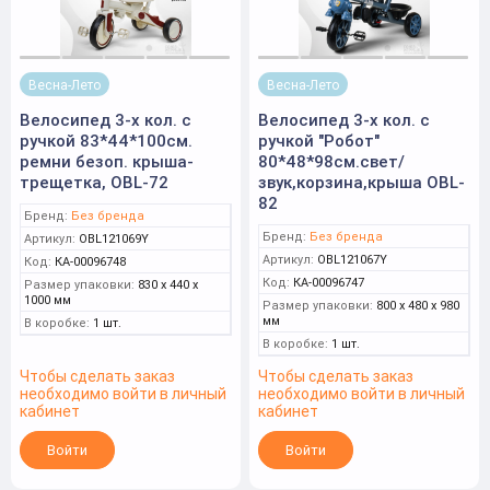
Весна-Лето
Весна-Лето
Велосипед 3-х кол. с
Велосипед 3-х кол. с
ручкой 83*44*100см.
ручкой "Робот"
ремни безоп. крыша-
80*48*98см.свет/
трещетка, OBL-72
звук,корзина,крыша OBL-
82
Бренд:
Без бренда
Бренд:
Без бренда
Артикул:
OBL121069Y
Артикул:
OBL121067Y
Код:
КА-00096748
Код:
КА-00096747
Размер упаковки:
830 x 440 x
1000 мм
Размер упаковки:
800 x 480 x 980
мм
В коробке:
1 шт.
В коробке:
1 шт.
Чтобы сделать заказ
Чтобы сделать заказ
необходимо войти в личный
необходимо войти в личный
кабинет
кабинет
Войти
Войти