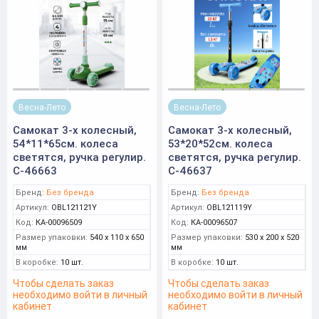
Весна-Лето
Весна-Лето
Самокат 3-х колесный,
Самокат 3-х колесный,
54*11*65см. колеса
53*20*52см. колеса
светятся, ручка регулир.
светятся, ручка регулир.
С-46663
С-46637
Бренд:
Без бренда
Бренд:
Без бренда
Артикул:
OBL121121Y
Артикул:
OBL121119Y
Код:
КА-00096509
Код:
КА-00096507
Размер упаковки:
540 x 110 x 650
Размер упаковки:
530 x 200 x 520
мм
мм
В коробке:
10 шт.
В коробке:
10 шт.
Чтобы сделать заказ
Чтобы сделать заказ
необходимо войти в личный
необходимо войти в личный
кабинет
кабинет