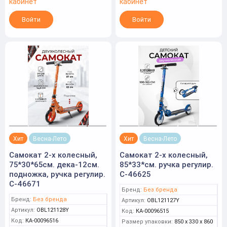
кабинет
кабинет
Войти
Войти
Хит
Весна-Лето
Хит
Весна-Лето
Самокат 2-х колесный,
Самокат 2-х колесный,
75*30*65см. дека-12см.
85*33*см. ручка регулир.
подножка, ручка регулир.
С-46625
С-46671
Бренд:
Без бренда
Бренд:
Без бренда
Артикул:
OBL121127Y
Артикул:
OBL121128Y
Код:
КА-00096515
Код:
КА-00096516
Размер упаковки:
850 x 330 x 860