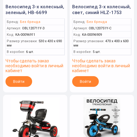
Велосипед 3-х колесный,
Велосипед 3-х колесный,
зеленый, HB-6699
свет, синий HLZ-1753
Бренд:
Без бренда
Бренд:
Без бренда
Артикул:
OBL120711Y-З
Артикул:
OBL120751Y-С
Код:
КА-00096911
Код:
КА-00096909
Размер упаковки:
530 x 430 x 690
Размер упаковки:
470 x 400 x 600
мм
мм
В коробке:
6 шт.
В коробке:
5 шт.
Чтобы сделать заказ
Чтобы сделать заказ
необходимо войти в личный
необходимо войти в личный
кабинет
кабинет
Войти
Войти