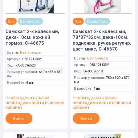
Хит
Весна-Лето
Хит
Весна-Лето
Самокат 2-х колесный,
Самокат 2-х колесный,
дека-10см. ножной
78*87*32см. дека-10см.
тормоз, С-46675
подножка, ручка регулир.
цвет микс, С-46670
Бренд:
Без бренда
Бренд:
Без бренда
Артикул:
OBL121134Y
Артикул:
OBL121133Y
Код:
КА-00096520
Код:
КА-00096519
Размер упаковки:
640 x 485 x 830
мм
Размер упаковки:
780 x 320 x 870
мм
В коробке:
6 шт.
В коробке:
4 шт.
Чтобы сделать заказ
Чтобы сделать заказ
необходимо войти в личный
необходимо войти в личный
кабинет
кабинет
Войти
Войти