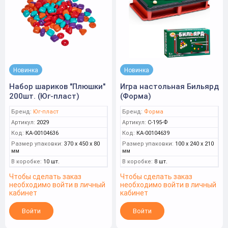
Новинка
Новинка
Набор шариков "Плюшки"
Игра настольная Бильярд
200шт. (Юг-пласт)
(Форма)
Бренд:
Юг-пласт
Бренд:
Форма
Артикул:
2029
Артикул:
С-195-Ф
Код:
КА-00104636
Код:
КА-00104639
Размер упаковки:
370 x 450 x 80
Размер упаковки:
100 x 240 x 210
мм
мм
В коробке:
10 шт.
В коробке:
8 шт.
Чтобы сделать заказ
Чтобы сделать заказ
необходимо войти в личный
необходимо войти в личный
кабинет
кабинет
Войти
Войти