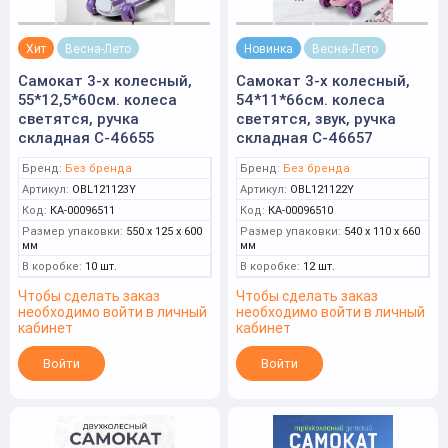
Хит
Весна-Лето
Новинка
Весна-Лето
Самокат 3-х колесный,
Самокат 3-х колесный,
55*12,5*60см. колеса
54*11*66см. колеса
светятся, ручка
светятся, звук, ручка
складная С-46655
складная С-46657
Бренд:
Без бренда
Бренд:
Без бренда
Артикул:
OBL121123Y
Артикул:
OBL121122Y
Код:
КА-00096511
Код:
КА-00096510
Размер упаковки:
550 x 125 x 600
Размер упаковки:
540 x 110 x 660
мм
мм
В коробке:
10 шт.
В коробке:
12 шт.
Чтобы сделать заказ
Чтобы сделать заказ
необходимо войти в личный
необходимо войти в личный
кабинет
кабинет
Войти
Войти