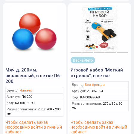
Весна-Лето
Мяч д. 200мм.
Игровой набор "Меткий
окрашенный, в сетке П6-
стрелок", в сетке
200
Бренд:
Без бренда
Бренд:
Чапаев
Артикул:
200857994
Артикул:
П6-200
Код:
КА-00099668
Код:
КА-00102190
Размер упаковки:
270 x 30 x 80
мм
Размер упаковки:
200 x 200 x 200
мм
Чтобы сделать заказ
Чтобы сделать заказ
необходимо войти в личный
необходимо войти в личный
кабинет
кабинет