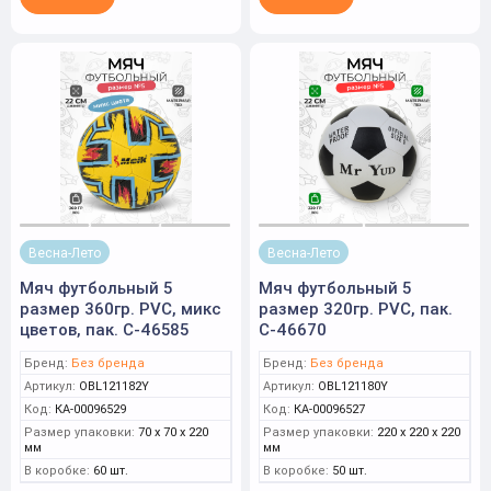
Весна-Лето
Весна-Лето
Мяч футбольный 5
Мяч футбольный 5
размер 360гр. PVC, микс
размер 320гр. PVC, пак.
цветов, пак. C-46585
C-46670
Бренд:
Без бренда
Бренд:
Без бренда
Артикул:
OBL121182Y
Артикул:
OBL121180Y
Код:
КА-00096529
Код:
КА-00096527
Размер упаковки:
70 x 70 x 220
Размер упаковки:
220 x 220 x 220
мм
мм
В коробке:
60 шт.
В коробке:
50 шт.