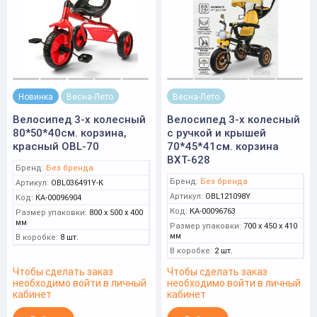
Новинка
Весна-Лето
Весна-Лето
Велосипед 3-х колесный
Велосипед 3-х колесный
80*50*40см. корзина,
с ручкой и крышей
красный OBL-70
70*45*41см. корзина
BXT-628
Бренд:
Без бренда
Бренд:
Без бренда
Артикул:
OBL036491Y-К
Артикул:
OBL121098Y
Код:
КА-00096904
Код:
КА-00096763
Размер упаковки:
800 x 500 x 400
мм
Размер упаковки:
700 x 450 x 410
мм
В коробке:
8 шт.
В коробке:
2 шт.
Чтобы сделать заказ
Чтобы сделать заказ
необходимо войти в личный
необходимо войти в личный
кабинет
кабинет