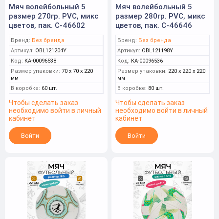
Мяч волейбольный 5
Мяч волейбольный 5
размер 270гр. PVC, микс
размер 280гр. PVC, микс
цветов, пак. C-46602
цветов, пак. C-46646
Бренд:
Без бренда
Бренд:
Без бренда
Артикул:
OBL121204Y
Артикул:
OBL121198Y
Код:
КА-00096538
Код:
КА-00096536
Размер упаковки:
70 x 70 x 220
Размер упаковки:
220 x 220 x 220
мм
мм
В коробке:
60 шт.
В коробке:
80 шт.
Чтобы сделать заказ
Чтобы сделать заказ
необходимо войти в личный
необходимо войти в личный
кабинет
кабинет
Войти
Войти