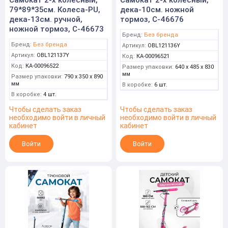
79*89*35см. Колеса-PU,
дека-10см. ножной
дека-13см. ручной,
тормоз, С-46676
ножной тормоз, С-46673
Бренд:
Без бренда
Бренд:
Без бренда
Артикул:
OBL121136Y
Артикул:
OBL121137Y
Код:
КА-00096521
Код:
КА-00096522
Размер упаковки:
640 x 485 x 830
мм
Размер упаковки:
790 x 350 x 890
мм
В коробке:
6 шт.
В коробке:
4 шт.
Чтобы сделать заказ
Чтобы сделать заказ
необходимо войти в личный
необходимо войти в личный
кабинет
кабинет
Войти
Войти