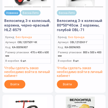
Новинка
Весна-Лето
Весна-Лето
Велосипед 3-х колесный,
Велосипед 3-х колесный
корзина, черно-красный
80*50*40см. 2 корзины,
HLZ-8579
голубой OBL-71
Бренд:
Без бренда
Бренд:
Без бренда
Артикул:
OBL120750Y-ЧК
Артикул:
OBL121036Y-Г
Код:
КА-00096907
Код:
КА-00096905
Размер упаковки:
470 x 400 x 600
Размер упаковки:
800 x 500 x 400
мм
мм
В коробке:
6 шт.
В коробке:
8 шт.
Чтобы сделать заказ
Чтобы сделать заказ
необходимо войти в личный
необходимо войти в личный
кабинет
кабинет
Войти
Войти