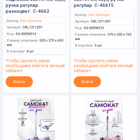
ручка регулир.
регулир. С-46615
разноцвет. С-4662
Бренд:
Без бренда
Бренд:
Без бренда
Артикул:
OBL121124Y
Артикул:
OBL121125Y
Код:
КА-00096513
Код:
КА-00096514
Размер упаковки:
570 x 250 x 730
мм
Размер упаковки:
620 x 270 x 650
мм
В коробке:
6 шт.
В коробке:
8 шт.
Чтобы сделать заказ
Чтобы сделать заказ
необходимо войти в личный
необходимо войти в личный
кабинет
кабинет
Войти
Войти